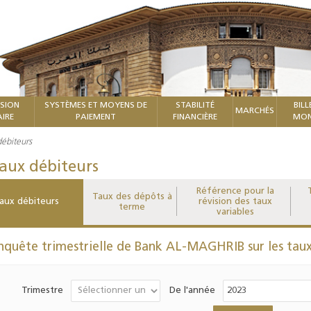
ISION
SYSTÈMES ET MOYENS DE
STABILITÉ
BILL
MARCHÉS
IRE
PAIEMENT
FINANCIÈRE
MON
ébiteurs
aux débiteurs
Référence pour la
Taux des dépôts à
aux débiteurs
révision des taux
terme
variables
nquête trimestrielle de Bank AL-MAGHRIB sur les taux
Trimestre
De l'année