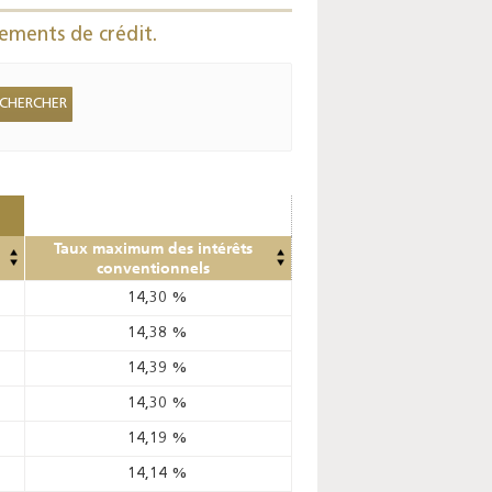
Enquête mensuelle de
ements de crédit.
conjoncture dans
l’industrie - 2026
Taux maximum des intérêts
conventionnels
14,30
%
14,38
%
14,39
%
14,30
%
14,19
%
14,14
%