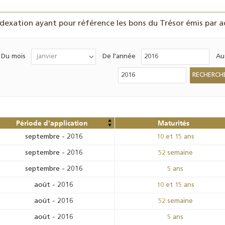
ndexation ayant pour référence les bons du Trésor émis par ad
Du mois
De l'année
Au
Période d'application
Maturités
septembre
-
2016
10 et 15 ans
septembre
-
2016
52 semaine
septembre
-
2016
5 ans
août
-
2016
10 et 15 ans
août
-
2016
52 semaine
août
-
2016
5 ans