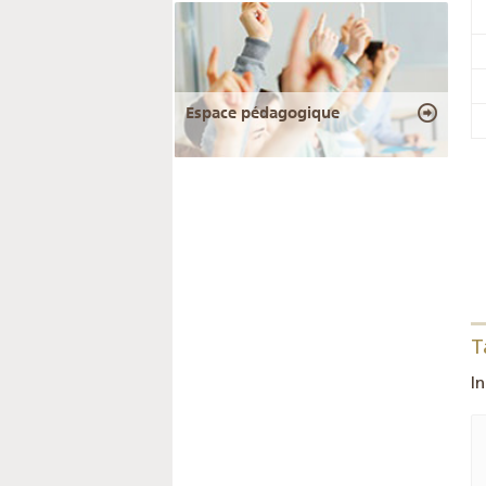
Espace pédagogique
T
I