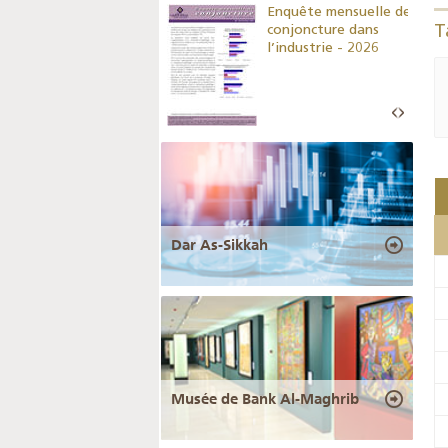
Indicateurs clés des
Enquête mensuelle de
statistiques
conjoncture dans
T
monétaires - 2026
l’industrie - 2026
Dar As-Sikkah
Musée de Bank Al-Maghrib