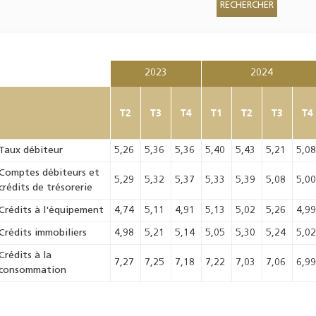
2023
2024
T2
T3
T4
T1
T2
T3
T4
Taux débiteur
5,26
5,36
5,36
5,40
5,43
5,21
5,0
Comptes débiteurs et
5,29
5,32
5,37
5,33
5,39
5,08
5,0
crédits de trésorerie
Crédits à l'équipement
4,74
5,11
4,91
5,13
5,02
5,26
4,9
Crédits immobiliers
4,98
5,21
5,14
5,05
5,30
5,24
5,0
Crédits à la
7,27
7,25
7,18
7,22
7,03
7,06
6,9
consommation