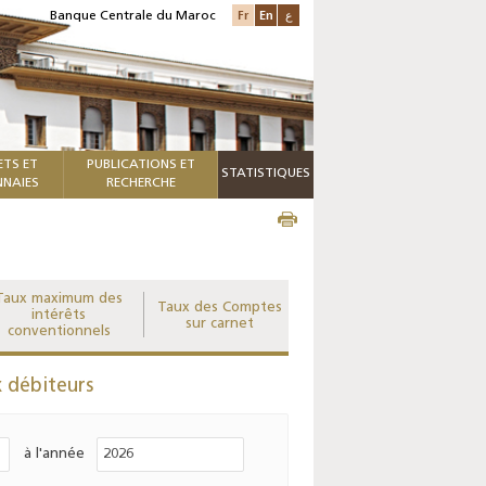
Fr
En
ع
Banque Centrale du Maroc
ETS ET
PUBLICATIONS ET
STATISTIQUES
NAIES
RECHERCHE
Taux maximum des
Taux des Comptes
intérêts
sur carnet
conventionnels
 débiteurs
à l'année