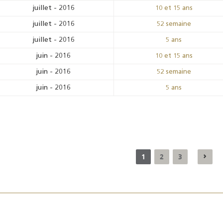
juillet
-
2016
10 et 15 ans
juillet
-
2016
52 semaine
juillet
-
2016
5 ans
juin
-
2016
10 et 15 ans
juin
-
2016
52 semaine
juin
-
2016
5 ans
1
2
3