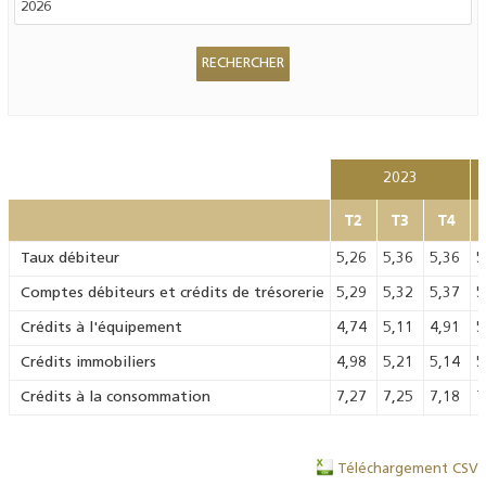
2023
T2
T3
T4
Taux débiteur
5,26
5,36
5,36
5
Comptes débiteurs et crédits de trésorerie
5,29
5,32
5,37
5
Crédits à l'équipement
4,74
5,11
4,91
5
Crédits immobiliers
4,98
5,21
5,14
5
Crédits à la consommation
7,27
7,25
7,18
7
Téléchargement CSV