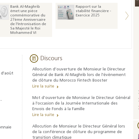
Bank Al-Maghrib
Rapport sur la
émet une pièce
stabilité financière -
commémorative du
Exercice 2025
27ème Anniversaire
de l’Intronisation de
Sa Majesté le Roi
Mohammed VI
Discours
Allocution d’ouverture de Monsieur le Directeur
 d'août
Général de Bank Al-Maghrib lors de l'évènement
de clôture du Morocco Fintech Booster
Lire la suite
Mot d’ouverture de Monsieur le Directeur Général
-
à l'occasion de la Journée Internationale des
Envois de Fonds à la Famille
Lire la suite
Allocution de Monsieur le Directeur Général lors
onnaie
de la conférence de clôture du programme de
Indicateurs clés des
transition climatique