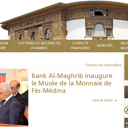
ISION
SYSTÈMES ET MOYENS DE
STABILITÉ
BILL
MARCHÉS
IRE
PAIEMENT
FINANCIÈRE
MON
Toutes les nouvelles
Bank Al-Maghrib inaugure
le Musée de la Monnaie de
Fès-Médina
Lire la suite
M
I