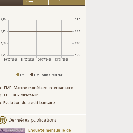
Fixing
Présentation de la
Rapport annuel de
Co
22ème édition du
Bank Al-Maghrib au
par
rapport annuel sur
titre de l’année
Ban
la supervision
2025
le 
bancaire - Exercice
l’A
2025
Pêc
Dé
Rur
For
TMP
TD: Taux directeur
TMP: Marché monétaire interbancaire
TD: Taux directeur
Evolution du crédit bancaire
Dernières publications
Enquête mensuelle de
Résultats t