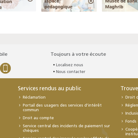
Espace
Musée de Bank 
iation
pédagogique
Maghrib
e
bile
Toujours à votre écoute
Localisez nous
Nous contacter
Services rendus au public
Trouve
Réclamation
Droit 
Portail des usagers des services d’intérêt
Régle
commun
Inclus
Droit au compte
Fonds 
Service central des incidents de paiement sur
Coopér
chèques
instit