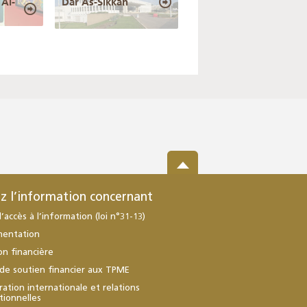
Al-
Dar As-Sikkah
z l’information concernant
d’accès à l’information (loi n°31-13)
mentation
ion financière
de soutien financier aux TPME
ation internationale et relations
utionnelles