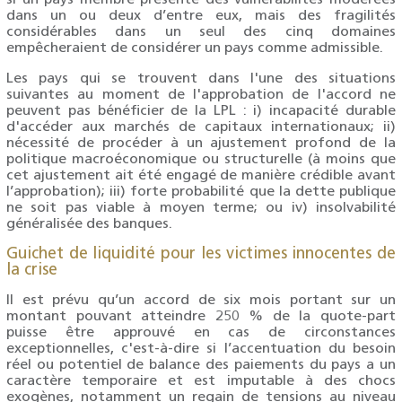
si un pays membre présente des vulnérabilités modérées
dans un ou deux d’entre eux, mais des fragilités
considérables dans un seul des cinq domaines
empêcheraient de considérer un pays comme admissible.
Les pays qui se trouvent dans l'une des situations
suivantes au moment de l'approbation de l'accord ne
peuvent pas bénéficier de la LPL : i) incapacité durable
d'accéder aux marchés de capitaux internationaux; ii)
nécessité de procéder à un ajustement profond de la
politique macroéconomique ou structurelle (à moins que
cet ajustement ait été engagé de manière crédible avant
l’approbation); iii) forte probabilité que la dette publique
ne soit pas viable à moyen terme; ou iv) insolvabilité
généralisée des banques.
Guichet de liquidité pour les victimes innocentes de
la crise
Il est prévu qu’un accord de six mois portant sur un
montant pouvant atteindre 250 % de la quote-part
puisse être approuvé en cas de circonstances
exceptionnelles, c'est-à-dire si l’accentuation du besoin
réel ou potentiel de balance des paiements du pays a un
caractère temporaire et est imputable à des chocs
exogènes, notamment un regain de tensions au niveau