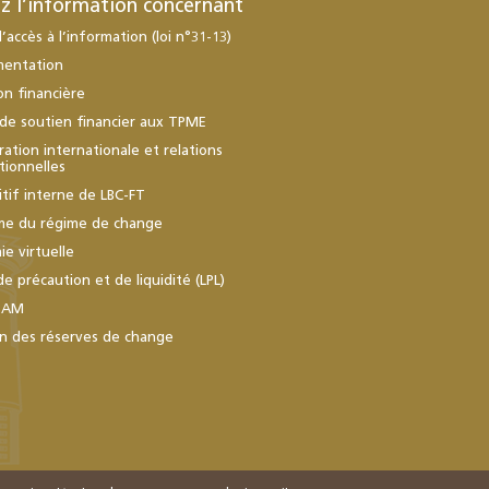
z l’information concernant
d’accès à l’information (loi n°31-13)
mentation
ion financière
de soutien financier aux TPME
ation internationale et relations
utionnelles
itif interne de LBC-FT
me du régime de change
e virtuelle
de précaution et de liquidité (LPL)
BAM
n des réserves de change