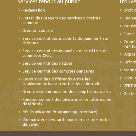
Services rendus au public
Trouve
Réclamation
Droit 
Portail des usagers des services d’intérêt
Régle
commun
Inclus
Droit au compte
Fonds 
Service central des incidents de paiement sur
Coopér
chèques
instit
Service central des impayés sur les effets de
Dispos
commerce (SCIL)
Réfor
Service central des risques
Monnai
Service central des comptes bancaires
Ligne 
Résolution des différends entre les
établissements de crédit et leur clientèle
CERT-
Droit de communication des comptes bancaires
Gestio
Remboursement des billets mutilés, altérés, ou
détériorés
API (Application Programming Interface)
Comparateur des tarifs bancaires et des dates
de valeur