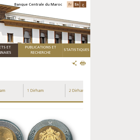
Fr
En
ع
Banque Centrale du Maroc
ETS ET
PUBLICATIONS ET
STATISTIQUES
NAIES
RECHERCHE
ham
1 Dirham
2 Dirhams
5 Dirhams