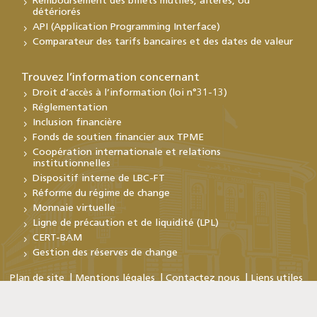
Remboursement des billets mutilés, altérés, ou
détériorés
API (Application Programming Interface)
Comparateur des tarifs bancaires et des dates de valeur
Trouvez l’information concernant
Droit d’accès à l’information (loi n°31-13)
Réglementation
Inclusion financière
Fonds de soutien financier aux TPME
Coopération internationale et relations
institutionnelles
Dispositif interne de LBC-FT
Réforme du régime de change
Monnaie virtuelle
Ligne de précaution et de liquidité (LPL)
CERT-BAM
Gestion des réserves de change
Plan de site
Mentions légales
Contactez nous
Liens utiles
Copyright © Bank Al-Maghrib 2026