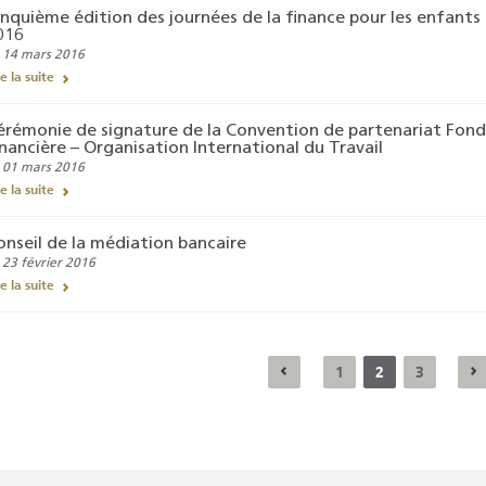
inquième édition des journées de la finance pour les enfants 
016
 14 mars 2016
re la suite
érémonie de signature de la Convention de partenariat Fond
inancière – Organisation International du Travail
 01 mars 2016
re la suite
onseil de la médiation bancaire
 23 février 2016
re la suite
1
2
3