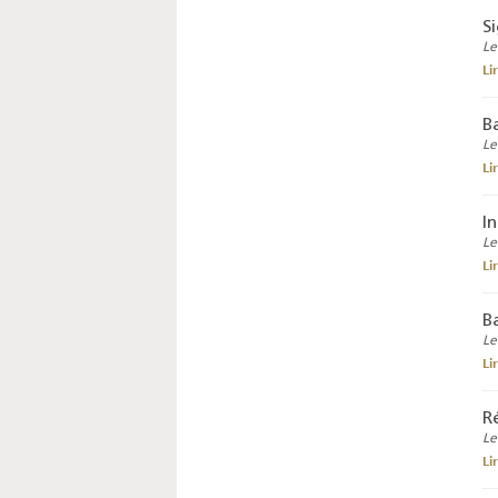
S
Le
Li
B
Le
Li
I
Le
Li
B
Le
Li
R
Le
Li