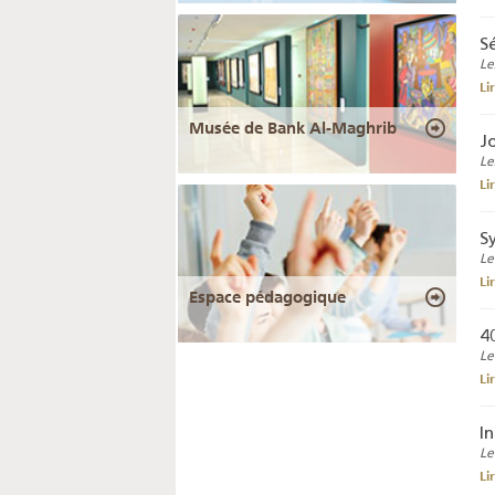
S
Le
Li
Musée de Bank Al-Maghrib
J
Le
Li
S
Le
Li
Espace pédagogique
4
Le
Li
I
Le
Li