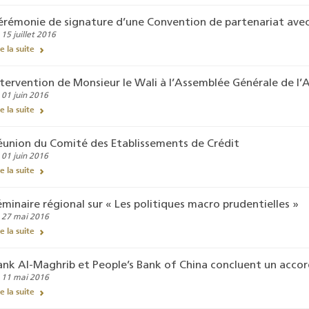
érémonie de signature d’une Convention de partenariat avec
 15 juillet 2016
re la suite
ntervention de Monsieur le Wali à l’Assemblée Générale de l’
 01 juin 2016
re la suite
éunion du Comité des Etablissements de Crédit
 01 juin 2016
re la suite
éminaire régional sur « Les politiques macro prudentielles »
 27 mai 2016
re la suite
ank Al-Maghrib et People’s Bank of China concluent un accor
 11 mai 2016
re la suite