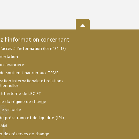
z l’information concernant
d’accès à l’information (loi n°31-13)
mentation
ion financière
de soutien financier aux TPME
ation internationale et relations
utionnelles
itif interne de LBC-FT
me du régime de change
e virtuelle
de précaution et de liquidité (LPL)
BAM
n des réserves de change