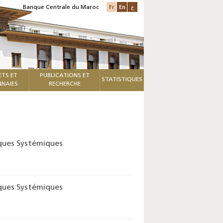
Fr
En
ع
Banque Centrale du Maroc
ETS ET
PUBLICATIONS ET
STATISTIQUES
NAIES
RECHERCHE
sques Systémiques
sques Systémiques