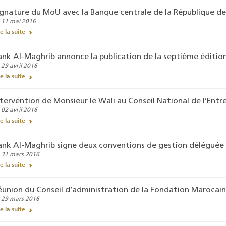
ignature du MoU avec la Banque centrale de la République de
 11 mai 2016
re la suite
ank Al-Maghrib annonce la publication de la septième éditio
 29 avril 2016
re la suite
ntervention de Monsieur le Wali au Conseil National de l’Entr
 02 avril 2016
re la suite
ank Al-Maghrib signe deux conventions de gestion déléguée p
 31 mars 2016
re la suite
éunion du Conseil d’administration de la Fondation Marocain
 29 mars 2016
re la suite