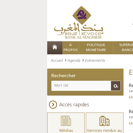
A
POLITIQUE
SUPERV
PROPOS
MONÉTAIRE
BANCA
Accueil
Agenda
Evénements
E
Rechercher
R
Le
Li
Accès rapides
R
Le
Li
Médias
Services rendus au