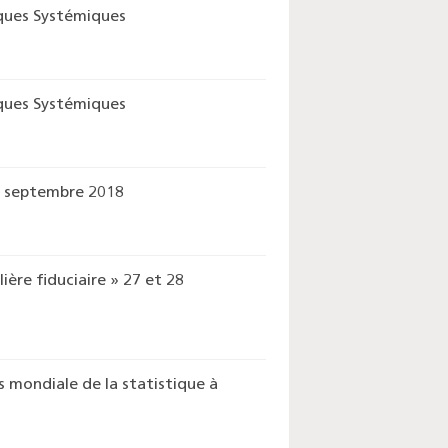
sques Systémiques
sques Systémiques
Enquête mensuelle de
21 septembre 2018
conjoncture dans
l’industrie - 2026
ère fiduciaire » 27 et 28
s mondiale de la statistique à