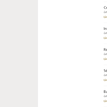
C
Le
Li
I
Le
Li
R
Le
Li
S
Le
Li
B
Le
Li