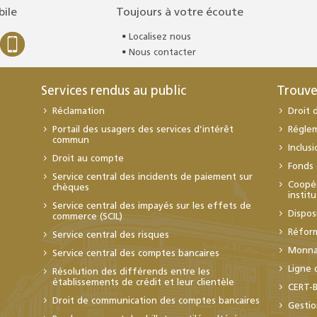
bile
Toujours à votre écoute
Localisez nous
Nous contacter
Services rendus au public
Trouve
Réclamation
Droit 
Portail des usagers des services d’intérêt
Régle
commun
Inclus
Droit au compte
Fonds 
Service central des incidents de paiement sur
Coopér
chèques
instit
Service central des impayés sur les effets de
Dispos
commerce (SCIL)
Réfor
Service central des risques
Monnai
Service central des comptes bancaires
Ligne 
Résolution des différends entre les
établissements de crédit et leur clientèle
CERT-
Droit de communication des comptes bancaires
Gestio