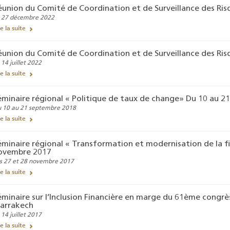
éunion du Comité de Coordination et de Surveillance des Ri
 27 décembre 2022
re la suite
éunion du Comité de Coordination et de Surveillance des Ri
 14 juillet 2022
re la suite
Résultats trimestriels
Indicateurs clés des
éminaire régional « Politique de taux de change» Du 10 au 
de l’enquête de
statistiques
 10 au 21 septembre 2018
conjoncture - 2026
monétaires - 2026
re la suite
éminaire régional « Transformation et modernisation de la fili
ovembre 2017
s 27 et 28 novembre 2017
re la suite
éminaire sur l’Inclusion Financière en marge du 61ème congrè
arrakech
 14 juillet 2017
re la suite