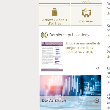
public
R
Le
Li
Achats / Appels
Carrières
d’offres
R
Le
Dernières publications
Li
Indicateurs clés des
Enquête mensuelle de
S
statistiques
conjoncture dans
Du
monétaires - 2026
l’industrie - 2026
Li
S
n
Le
Li
S
M
Dar As-Sikkah
Le
Li