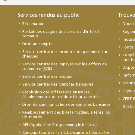
Services rendus au public
Trouve
Réclamation
Droit 
Portail des usagers des services d’intérêt
Régle
commun
Inclus
Droit au compte
Fonds 
Service central des incidents de paiement sur
Coopér
chèques
instit
Service central des impayés sur les effets de
Dispos
commerce (SCIL)
Réfor
Service central des risques
Monnai
Service central des comptes bancaires
Ligne 
Résolution des différends entre les
établissements de crédit et leur clientèle
CERT-
Droit de communication des comptes bancaires
Gestio
Remboursement des billets mutilés, altérés, ou
détériorés
API (Application Programming Interface)
Comparateur des tarifs bancaires et des dates