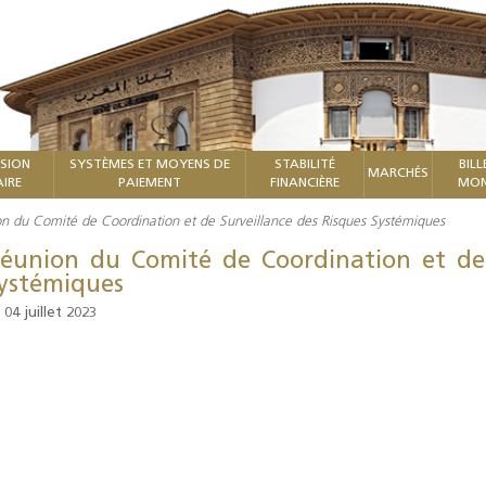
ISION
SYSTÈMES ET MOYENS DE
STABILITÉ
BILL
MARCHÉS
IRE
PAIEMENT
FINANCIÈRE
MON
n du Comité de Coordination et de Surveillance des Risques Systémiques
éunion du Comité de Coordination et de 
ystémiques
 04 juillet 2023