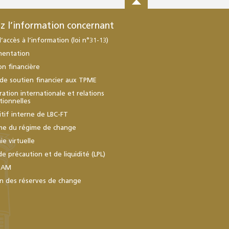
z l’information concernant
d’accès à l’information (loi n°31-13)
mentation
ion financière
de soutien financier aux TPME
ation internationale et relations
utionnelles
itif interne de LBC-FT
me du régime de change
e virtuelle
de précaution et de liquidité (LPL)
BAM
n des réserves de change