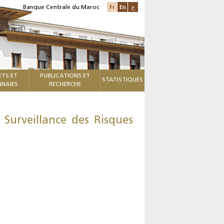
Fr
En
ع
Banque Centrale du Maroc
ETS ET
PUBLICATIONS ET
STATISTIQUES
NAIES
RECHERCHE
Surveillance des Risques