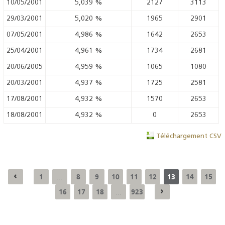
10/05/2001
5,039
%
2127
3113
29/03/2001
5,020
%
1965
2901
07/05/2001
4,986
%
1642
2653
25/04/2001
4,961
%
1734
2681
20/06/2005
4,959
%
1065
1080
20/03/2001
4,937
%
1725
2581
17/08/2001
4,932
%
1570
2653
18/08/2001
4,932
%
0
2653
Téléchargement CSV
1
8
9
10
11
12
13
14
15
...
16
17
18
923
...