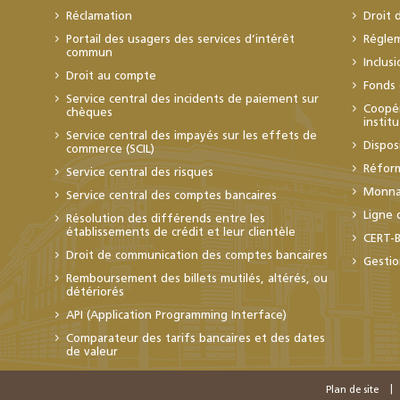
Réclamation
Droit 
Portail des usagers des services d’intérêt
Régle
commun
Inclus
Droit au compte
Fonds 
Service central des incidents de paiement sur
Coopér
chèques
instit
Service central des impayés sur les effets de
Dispos
commerce (SCIL)
Réfor
Service central des risques
Monnai
Service central des comptes bancaires
Ligne 
Résolution des différends entre les
établissements de crédit et leur clientèle
CERT-
Droit de communication des comptes bancaires
Gestio
Remboursement des billets mutilés, altérés, ou
détériorés
API (Application Programming Interface)
Comparateur des tarifs bancaires et des dates
de valeur
Plan de site