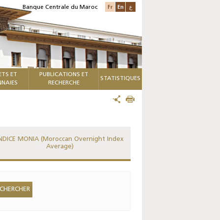
Fr
En
ع
Banque Centrale du Maroc
ETS ET
PUBLICATIONS ET
STATISTIQUES
NAIES
RECHERCHE
NDICE MONIA (Moroccan Overnight Index
Average)