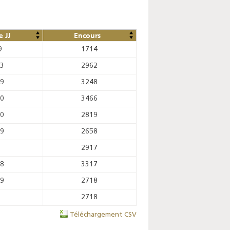
 JJ
Encours
9
1714
33
2962
49
3248
10
3466
90
2819
29
2658
2917
18
3317
89
2718
2718
Téléchargement CSV