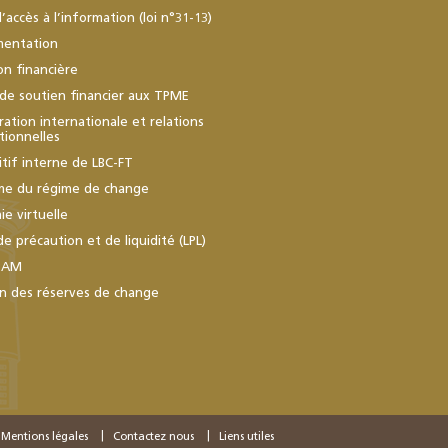
d’accès à l’information (loi n°31-13)
mentation
ion financière
de soutien financier aux TPME
ation internationale et relations
utionnelles
itif interne de LBC-FT
me du régime de change
e virtuelle
de précaution et de liquidité (LPL)
BAM
n des réserves de change
Mentions légales
Contactez nous
Liens utiles