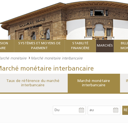
ISION
SYSTÈMES ET MOYENS DE
STABILITÉ
BILL
MARCHÉS
IRE
PAIEMENT
FINANCIÈRE
MON
arché monétaire
Marché monétaire interbancaire
arché monétaire interbancaire
Taux de référence du marché
Marché monétaire
I
interbancaire
interbancaire