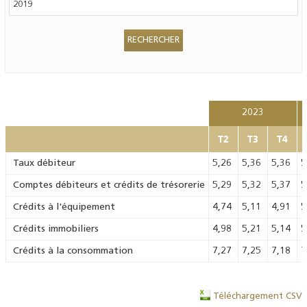
2023
T2
T3
T4
Taux débiteur
5,26
5,36
5,36
5
Comptes débiteurs et crédits de trésorerie
5,29
5,32
5,37
5
Crédits à l'équipement
4,74
5,11
4,91
5
Crédits immobiliers
4,98
5,21
5,14
5
Crédits à la consommation
7,27
7,25
7,18
7
Téléchargement CSV