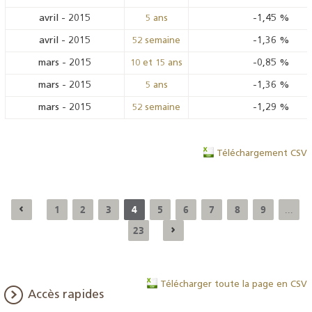
avril
-
2015
-1,45
%
5 ans
avril
-
2015
-1,36
%
52 semaine
mars
-
2015
-0,85
%
10 et 15 ans
mars
-
2015
-1,36
%
5 ans
mars
-
2015
-1,29
%
52 semaine
Téléchargement CSV
1
2
3
4
5
6
7
8
9
...
23
Télécharger toute la page en CSV
Accès rapides