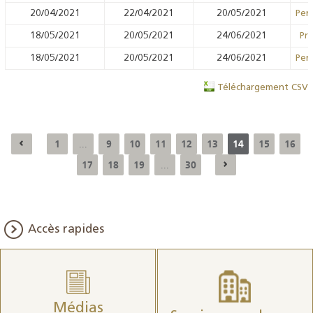
20/04/2021
22/04/2021
20/05/2021
Pens
18/05/2021
20/05/2021
24/06/2021
Prê
18/05/2021
20/05/2021
24/06/2021
Pens
Téléchargement CSV
1
9
10
11
12
13
14
15
16
...
17
18
19
30
...
Accès rapides
Médias