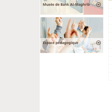
Musée de Bank Al-Maghrib
Espace pédagogique