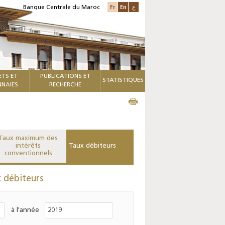
Fr
En
ع
Banque Centrale du Maroc
ETS ET
PUBLICATIONS ET
STATISTIQUES
NAIES
RECHERCHE
Taux maximum des
intérêts
Taux débiteurs
conventionnels
 débiteurs
à l'année