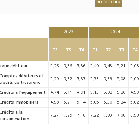
2023
2024
T2
T3
T4
T1
T2
T3
T4
Taux débiteur
5,26
5,36
5,36
5,40
5,43
5,21
5,0
Comptes débiteurs et
5,29
5,32
5,37
5,33
5,39
5,08
5,0
crédits de trésorerie
Crédits à l'équipement
4,74
5,11
4,91
5,13
5,02
5,26
4,9
Crédits immobiliers
4,98
5,21
5,14
5,05
5,30
5,24
5,0
Crédits à la
7,27
7,25
7,18
7,22
7,03
7,06
6,9
consommation