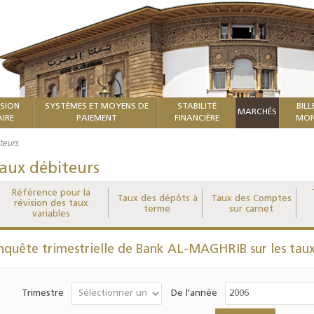
ISION
SYSTÈMES ET MOYENS DE
STABILITÉ
BILL
MARCHÉS
IRE
PAIEMENT
FINANCIÈRE
MON
teurs
aux débiteurs
Référence pour la
Taux des dépôts à
Taux des Comptes
révision des taux
terme
sur carnet
variables
nquête trimestrielle de Bank AL-MAGHRIB sur les taux
Trimestre
De l'année