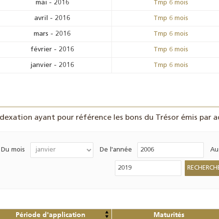
mai
-
2016
Tmp 6 mois
avril
-
2016
Tmp 6 mois
mars
-
2016
Tmp 6 mois
février
-
2016
Tmp 6 mois
janvier
-
2016
Tmp 6 mois
ndexation ayant pour référence les bons du Trésor émis par ad
Du mois
De l'année
Au
Période d'application
Maturités