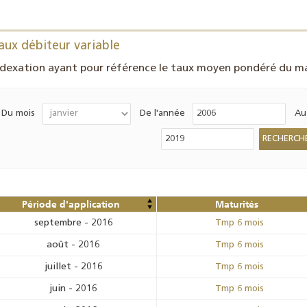
aux débiteur variable
ndexation ayant pour référence le taux moyen pondéré du ma
Du mois
De l'année
Au
Période d'application
Maturités
septembre
-
2016
Tmp 6 mois
août
-
2016
Tmp 6 mois
juillet
-
2016
Tmp 6 mois
juin
-
2016
Tmp 6 mois