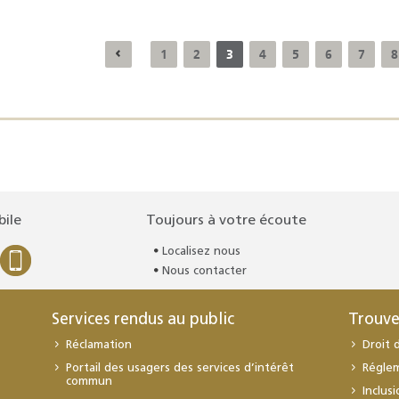
1
2
3
4
5
6
7
8
bile
Toujours à votre écoute
Localisez nous
Nous contacter
Services rendus au public
Trouve
Réclamation
Droit 
Portail des usagers des services d’intérêt
Régle
commun
Inclus