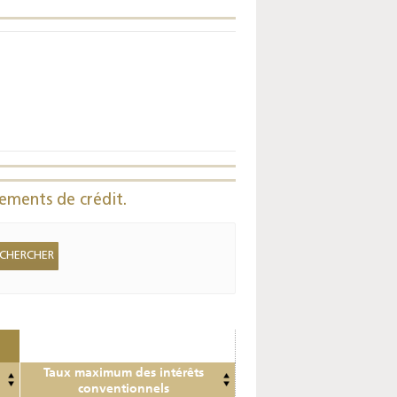
Enquête mensuelle de
conjoncture dans
l’industrie - 2026
ements de crédit.
Taux maximum des intérêts
conventionnels