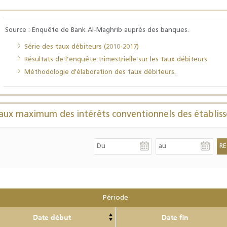
Source : Enquête de Bank Al-Maghrib auprès des banques.
Résultats trimestriels
Indicateurs clés des
Série des taux débiteurs (2010-2017)
de l’enquête de
statistiques
conjoncture - 2026
monétaires - 2026
Résultats de l’enquête trimestrielle sur les taux débiteurs
Méthodologie d'élaboration des taux débiteurs
.
aux maximum des intérêts conventionnels des établiss
Période
Date début
Date fin