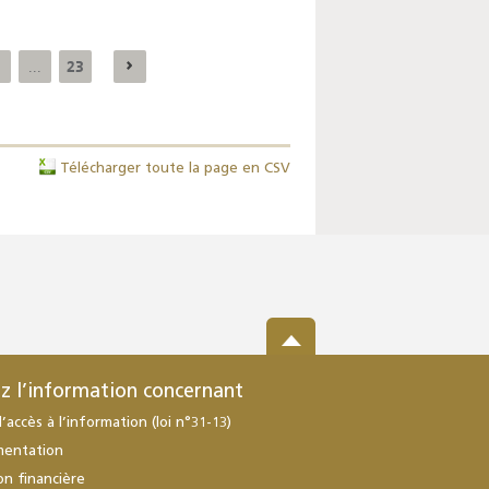
23
...
Télécharger toute la page en CSV
z l’information concernant
d’accès à l’information (loi n°31-13)
mentation
ion financière