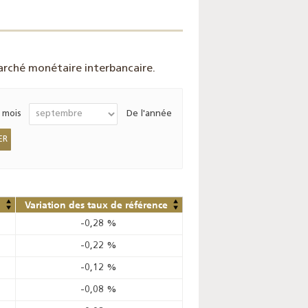
rché monétaire interbancaire.
 mois
De l'année
Variation des taux de référence
-0,28
%
-0,22
%
-0,12
%
-0,08
%