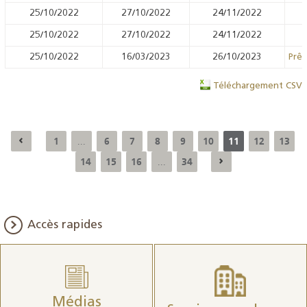
25/10/2022
27/10/2022
24/11/2022
25/10/2022
27/10/2022
24/11/2022
25/10/2022
16/03/2023
26/10/2023
Prêt
Téléchargement CSV
1
6
7
8
9
10
11
12
13
...
14
15
16
34
...
Accès rapides
Médias