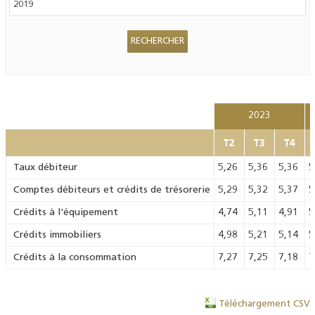
2023
T2
T3
T4
Taux débiteur
5,26
5,36
5,36
5
Comptes débiteurs et crédits de trésorerie
5,29
5,32
5,37
5
Crédits à l'équipement
4,74
5,11
4,91
5
Crédits immobiliers
4,98
5,21
5,14
5
Crédits à la consommation
7,27
7,25
7,18
7
Téléchargement CSV