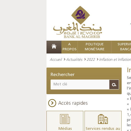
A
POLITIQUE
SUPERV
PROPOS
MONÉTAIRE
BANCA
Accueil
Actualités
2022
Inflation et Inflati
I
Rechercher
Se
en
l’
qu
« 
Accès rapides
« 
« 
1,
pr
le
Médias
Services rendus au
« 