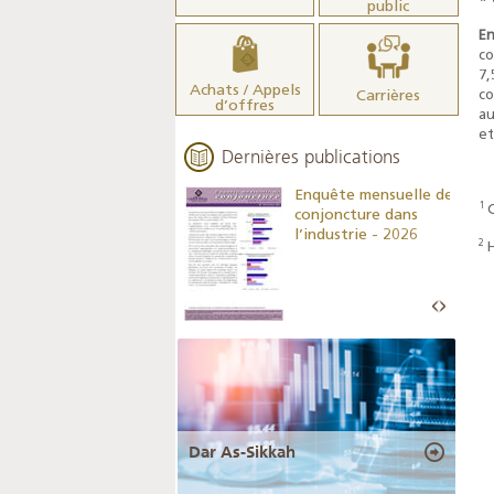
public
En
co
7
Achats / Appels
Carrières
co
d’offres
au
et
Dernières publications
Indicateurs clés des
Enquête mensuelle de
1
statistiques
conjoncture dans
monétaires - 2026
l’industrie - 2026
2
Dar As-Sikkah