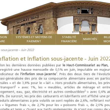
ISION
SYSTÈMES ET MOYENS DE
STABILITÉ
BILL
MARCHÉS
IRE
PAIEMENT
FINANCIÈRE
MON
on sous-jacente - Juin 2022
nflation et Inflation sous-jacente - Juin 202
lon les dernières données publiées par
le Haut-Commissariat au Plan, 
registré une hausse mensuelle de 0,5% en juin, imputable en majeu
1
indicateur de
l’inflation sous-jacente
. Près des deux tiers de l’évolut
asi-généralisée des prix de sa composante alimentaire avec en partic
huiles » et de 3,8% pour le « lait ». Hors produits alimentaires, les pr
2
transport
» avec 1%, les « meubles, articles de ménage et entre
2
logement, eau, gaz, électricité et autres combustibles
» avec 0,4% ain
4%. De surcroit, les prix des carburants et lubrifiants ont affiché une p
oduits alimentaires à prix volatils se sont repliés de 2,4%, reflétant 
s « légumes frais », de 2,7% pour les « poissons frais », de 2,6% pou
volaille et lapin ». Quant aux tarifs réglementés, ils n’ont pas connu de v