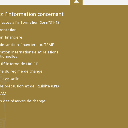
z l’information concernant
d’accès à l’information (loi n°31-13)
mentation
ion financière
de soutien financier aux TPME
ation internationale et relations
utionnelles
itif interne de LBC-FT
me du régime de change
e virtuelle
de précaution et de liquidité (LPL)
BAM
n des réserves de change