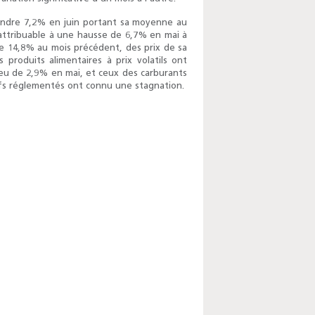
eindre 7,2% en juin portant sa moyenne au
 attribuable à une hausse de 6,7% en mai à
de 14,8% au mois précédent, des prix de sa
produits alimentaires à prix volatils ont
eu de 2,9% en mai, et ceux des carburants
rifs réglementés ont connu une stagnation.
Enquête mensuelle de
conjoncture dans
l’industrie - 2026