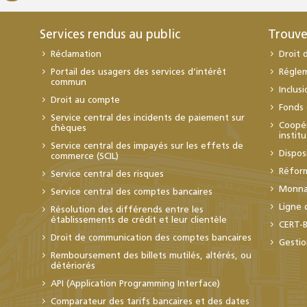
Services rendus au public
Trouve
Réclamation
Droit 
Portail des usagers des services d’intérêt
Régle
commun
Inclus
Droit au compte
Fonds 
Service central des incidents de paiement sur
Coopér
chèques
instit
Service central des impayés sur les effets de
Dispos
commerce (SCIL)
Réfor
Service central des risques
Monnai
Service central des comptes bancaires
Ligne 
Résolution des différends entre les
établissements de crédit et leur clientèle
CERT-
Droit de communication des comptes bancaires
Gestio
Remboursement des billets mutilés, altérés, ou
détériorés
API (Application Programming Interface)
Comparateur des tarifs bancaires et des dates