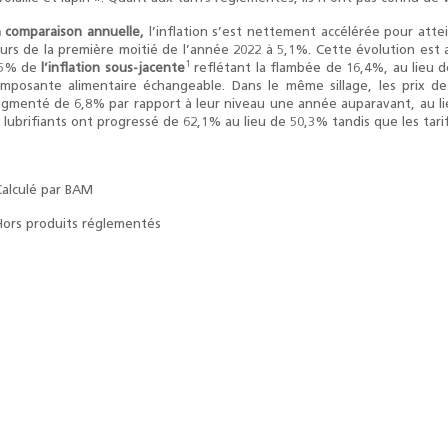
 comparaison annuelle,
l’inflation s’est nettement accélérée pour att
urs de la première moitié de l’année 2022 à 5,1%. Cette évolution est
1
,5% de
l’inflation sous-jacente
reflétant la flambée de 16,4%, au lieu 
mposante alimentaire échangeable. Dans le même sillage, les prix des 
gmenté de 6,8% par rapport à leur niveau une année auparavant, au li
 lubrifiants ont progressé de 62,1% au lieu de 50,3% tandis que les ta
Résultats trimestriels
Indicateurs clés des
Calculé par BAM
de l’enquête de
statistiques
conjoncture - 2026
monétaires - 2026
Hors produits réglementés