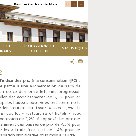
Fr
En
ع
Banque Centrale du Maroc
ETS ET
PUBLICATIONS ET
STATISTIQUES
NAIES
RECHERCHE
2
l’indice des prix à la consommation (IPC)
a
re partie à une augmentation de 0,8% de
ion de ce dernier reflète une progression
ulier des accroissements de 2,6% pour les
incipales hausses observées ont concerné le
tien courant du foyer » avec 0,8%, le
si que les « restaurants et hôtels » avec
rogression de 9,2%. A l’opposé, les prix des
notamment des baisses de prix de 4,3% pour
r les « fruits frais » et de 1,4% pour les
ariation significative d’un mois à l’autre.