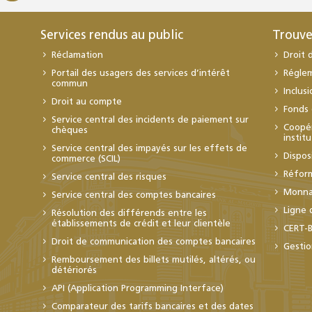
Services rendus au public
Trouve
Réclamation
Droit 
Portail des usagers des services d’intérêt
Régle
commun
Inclus
Droit au compte
Fonds 
Service central des incidents de paiement sur
Coopér
chèques
instit
Service central des impayés sur les effets de
Dispos
commerce (SCIL)
Réfor
Service central des risques
Monnai
Service central des comptes bancaires
Ligne 
Résolution des différends entre les
établissements de crédit et leur clientèle
CERT-
Droit de communication des comptes bancaires
Gestio
Remboursement des billets mutilés, altérés, ou
détériorés
API (Application Programming Interface)
Comparateur des tarifs bancaires et des dates