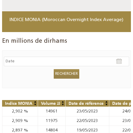
INDICE MONIA (Moroccan Overnight Index Average)
En millions de dirhams
Indice MONIA
Volume JJ
Date de référence
Date de pu
2,902
%
14961
23/05/2023
24/05
2,909
%
11975
22/05/2023
23/05
2,897
%
14804
19/05/2023
22/05