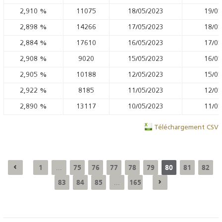
2,910
%
11075
18/05/2023
19/05
2,898
%
14266
17/05/2023
18/05
2,884
%
17610
16/05/2023
17/05
2,908
%
9020
15/05/2023
16/05
2,905
%
10188
12/05/2023
15/05
2,922
%
8185
11/05/2023
12/05
2,890
%
13117
10/05/2023
11/05
Téléchargement CSV
1
75
76
77
78
79
80
81
82
...
83
84
85
165
...