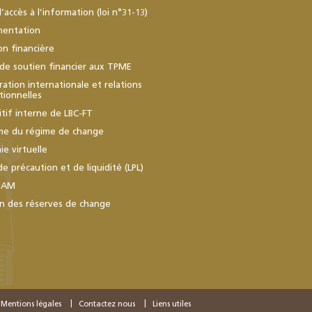
d’accès à l’information (loi n°31-13)
mentation
ion financière
de soutien financier aux TPME
ation internationale et relations
utionnelles
itif interne de LBC-FT
me du régime de change
e virtuelle
de précaution et de liquidité (LPL)
BAM
n des réserves de change
Mentions légales
Contactez nous
Liens utiles