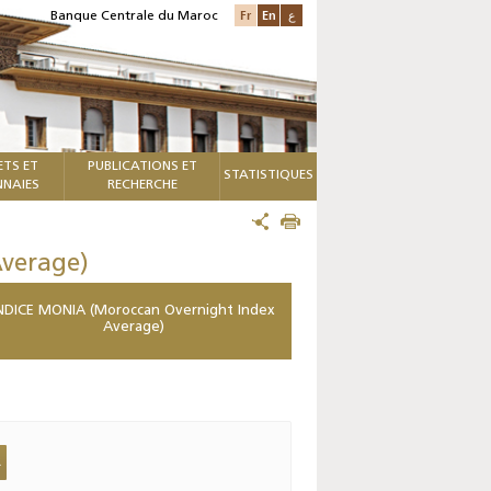
Fr
En
ع
Banque Centrale du Maroc
ETS ET
PUBLICATIONS ET
STATISTIQUES
NAIES
RECHERCHE
verage)
NDICE MONIA (Moroccan Overnight Index
Average)