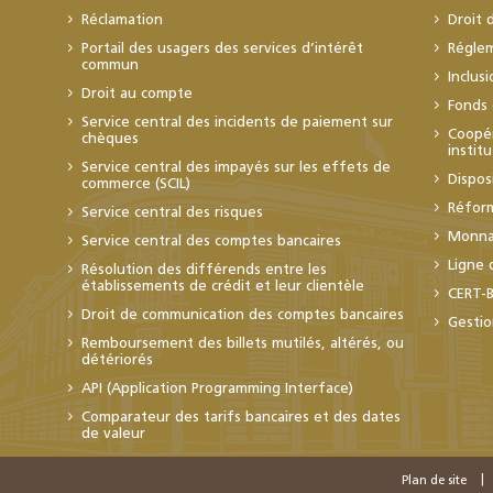
Réclamation
Droit 
Portail des usagers des services d’intérêt
Régle
commun
Inclus
Droit au compte
Fonds 
Service central des incidents de paiement sur
Coopér
chèques
instit
Service central des impayés sur les effets de
Dispos
commerce (SCIL)
Réfor
Service central des risques
Monnai
Service central des comptes bancaires
Ligne 
Résolution des différends entre les
établissements de crédit et leur clientèle
CERT-
Droit de communication des comptes bancaires
Gestio
Remboursement des billets mutilés, altérés, ou
détériorés
API (Application Programming Interface)
Comparateur des tarifs bancaires et des dates
de valeur
Plan de site