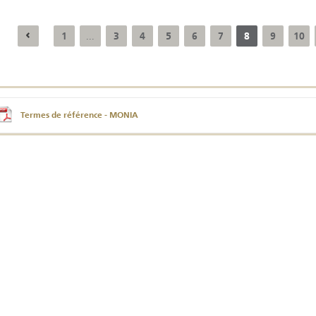
1
3
4
5
6
7
8
9
10
...
Résultats trimestriels
Indicateurs clés des
de l’enquête de
statistiques
conjoncture - 2026
monétaires - 2026
Termes de référence - MONIA