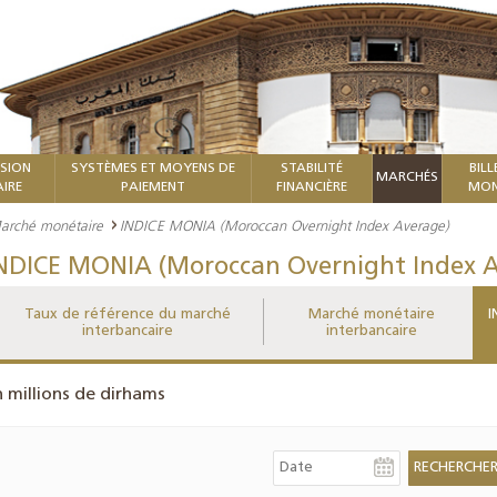
ISION
SYSTÈMES ET MOYENS DE
STABILITÉ
BILL
MARCHÉS
IRE
PAIEMENT
FINANCIÈRE
MON
arché monétaire
INDICE MONIA (Moroccan Overnight Index Average)
NDICE MONIA (Moroccan Overnight Index A
Taux de référence du marché
Marché monétaire
I
interbancaire
interbancaire
n millions de dirhams