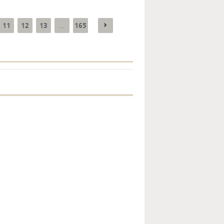
11
12
13
165
...
Enquête mensuelle de
conjoncture dans
l’industrie - 2026