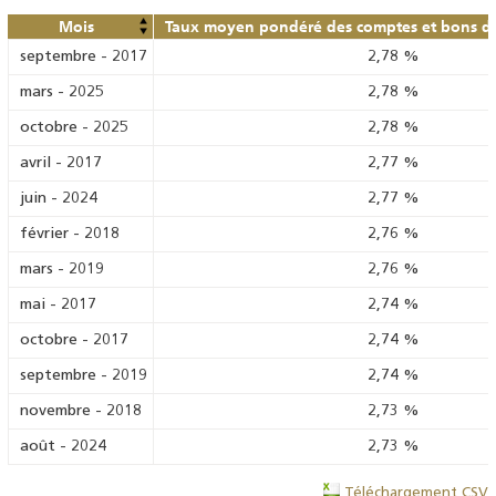
Mois
Taux moyen pondéré des comptes et bons de 
septembre
-
2017
2,78
%
mars
-
2025
2,78
%
octobre
-
2025
2,78
%
avril
-
2017
2,77
%
juin
-
2024
2,77
%
février
-
2018
2,76
%
mars
-
2019
2,76
%
mai
-
2017
2,74
%
octobre
-
2017
2,74
%
septembre
-
2019
2,74
%
novembre
-
2018
2,73
%
août
-
2024
2,73
%
Téléchargement CSV