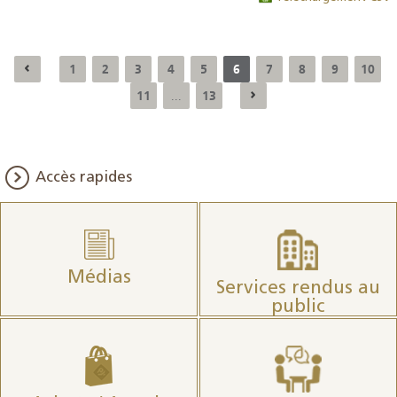
1
2
3
4
5
6
7
8
9
10
11
13
...
Accès rapides
Médias
Services rendus au
public