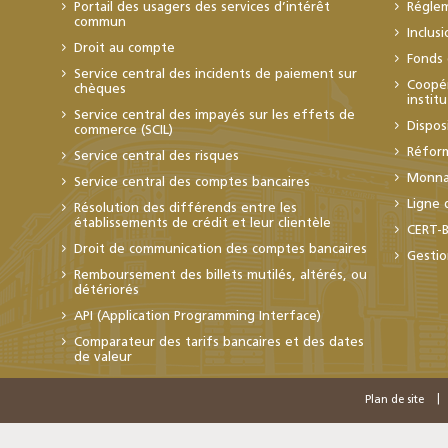
Portail des usagers des services d’intérêt
Régle
commun
Inclus
Droit au compte
Fonds 
Service central des incidents de paiement sur
Coopér
chèques
instit
Service central des impayés sur les effets de
Dispos
commerce (SCIL)
Réfor
Service central des risques
Monnai
Service central des comptes bancaires
Ligne 
Résolution des différends entre les
établissements de crédit et leur clientèle
CERT-
Droit de communication des comptes bancaires
Gestio
Remboursement des billets mutilés, altérés, ou
détériorés
API (Application Programming Interface)
Comparateur des tarifs bancaires et des dates
de valeur
Plan de site