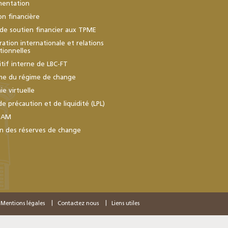
mentation
ion financière
de soutien financier aux TPME
ation internationale et relations
utionnelles
itif interne de LBC-FT
me du régime de change
e virtuelle
de précaution et de liquidité (LPL)
BAM
n des réserves de change
Mentions légales
Contactez nous
Liens utiles