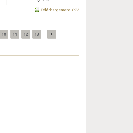
3,09
%
Téléchargement CSV
Enquête mensuelle de
conjoncture dans
10
11
12
13
l’industrie - 2026