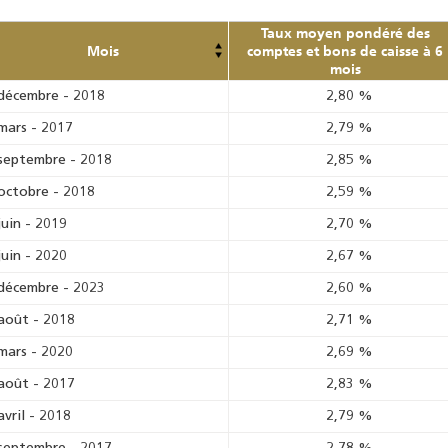
Taux moyen pondéré des
Mois
comptes et bons de caisse à 6
mois
décembre
-
2018
2,80
%
mars
-
2017
2,79
%
septembre
-
2018
2,85
%
octobre
-
2018
2,59
%
juin
-
2019
2,70
%
juin
-
2020
2,67
%
décembre
-
2023
2,60
%
août
-
2018
2,71
%
mars
-
2020
2,69
%
août
-
2017
2,83
%
avril
-
2018
2,79
%