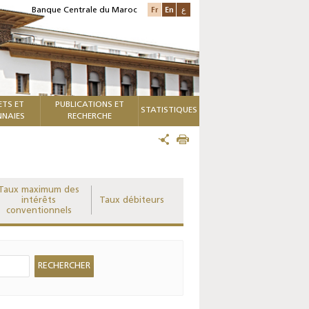
Fr
En
ع
Banque Centrale du Maroc
ETS ET
PUBLICATIONS ET
STATISTIQUES
NAIES
RECHERCHE
Taux maximum des
intérêts
Taux débiteurs
conventionnels