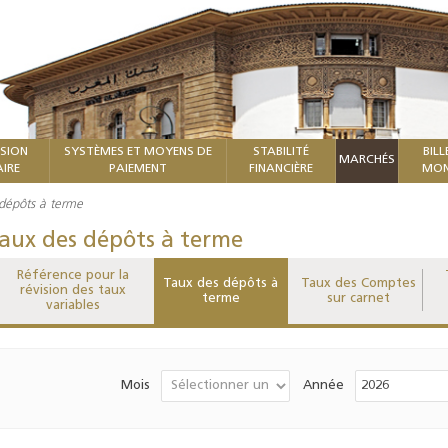
ISION
SYSTÈMES ET MOYENS DE
STABILITÉ
BILL
MARCHÉS
IRE
PAIEMENT
FINANCIÈRE
MON
dépôts à terme
aux des dépôts à terme
Référence pour la
Taux des dépôts à
Taux des Comptes
révision des taux
terme
sur carnet
variables
Mois
Année