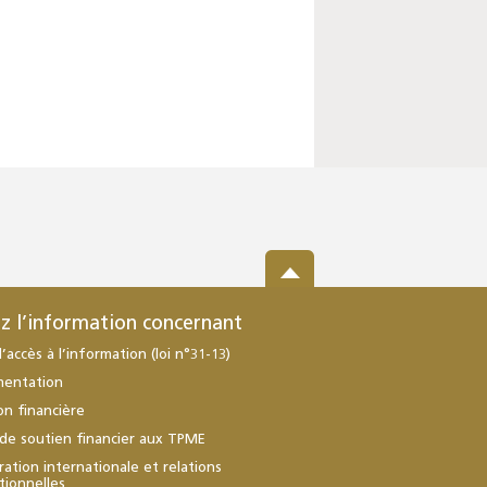
z l’information concernant
d’accès à l’information (loi n°31-13)
mentation
ion financière
de soutien financier aux TPME
ation internationale et relations
utionnelles