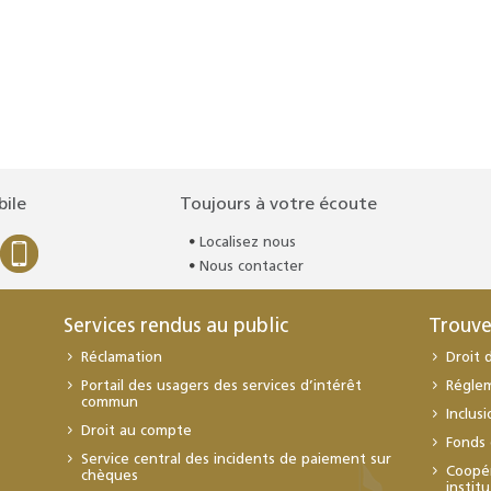
bile
Toujours à votre écoute
Localisez nous
Nous contacter
Services rendus au public
Trouve
Réclamation
Droit 
Portail des usagers des services d’intérêt
Régle
commun
Inclus
Droit au compte
Fonds 
Service central des incidents de paiement sur
Coopér
chèques
instit