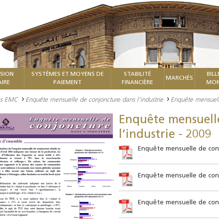
ISION
SYSTÈMES ET MOYENS DE
STABILITÉ
BILL
MARCHÉS
IRE
PAIEMENT
FINANCIÈRE
MON
ons EMC
Enquête mensuelle de conjoncture dans l’industrie
Enquête mensuelle
Enquête mensuell
l’industrie - 2009
Enquête mensuelle de conj
Enquête mensuelle de conj
Enquête mensuelle de conj