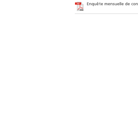
Enquête mensuelle de conjo
Résultats trimestriels
Indicateurs clés des
de l’enquête de
statistiques