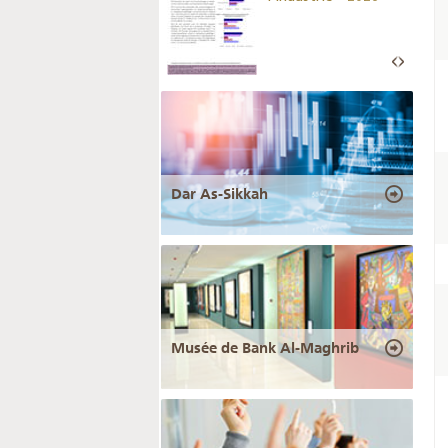
Dar As-Sikkah
Musée de Bank Al-Maghrib