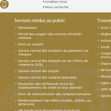
Localisez nous
Nous contacter
Services rendus au public
Trouve
Réclamation
Droit 
Portail des usagers des services d’intérêt
Régle
commun
Inclus
Droit au compte
Fonds 
Service central des incidents de paiement sur
Coopér
chèques
instit
Service central des impayés sur les effets de
Dispos
commerce (SCIL)
Réfor
Service central des risques
Monnai
Service central des comptes bancaires
Ligne 
Résolution des différends entre les
établissements de crédit et leur clientèle
CERT-
Droit de communication des comptes bancaires
Gestio
Remboursement des billets mutilés, altérés, ou
détériorés
API (Application Programming Interface)