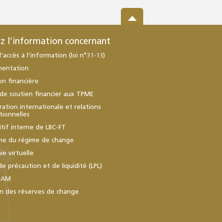
z l’information concernant
d’accès à l’information (loi n°31-13)
mentation
ion financière
de soutien financier aux TPME
ation internationale et relations
utionnelles
itif interne de LBC-FT
me du régime de change
e virtuelle
de précaution et de liquidité (LPL)
BAM
n des réserves de change