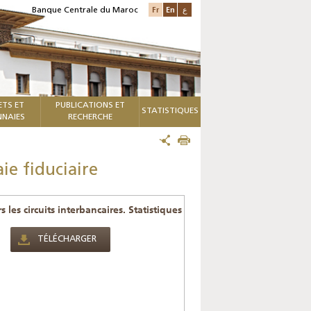
Fr
En
ع
Banque Centrale du Maroc
ETS ET
PUBLICATIONS ET
STATISTIQUES
NAIES
RECHERCHE
ie fiduciaire
les circuits interbancaires. Statistiques
TÉLÉCHARGER