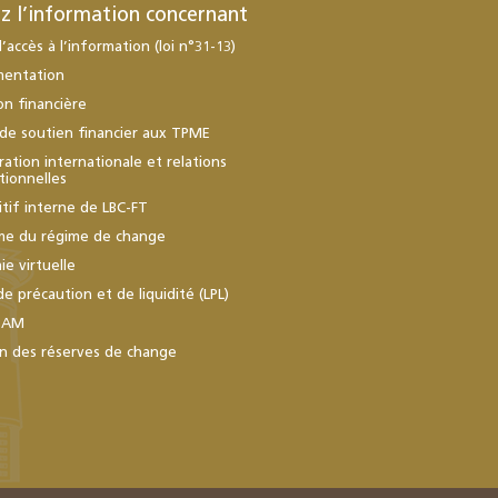
z l’information concernant
d’accès à l’information (loi n°31-13)
mentation
ion financière
de soutien financier aux TPME
ation internationale et relations
utionnelles
itif interne de LBC-FT
me du régime de change
e virtuelle
de précaution et de liquidité (LPL)
BAM
n des réserves de change