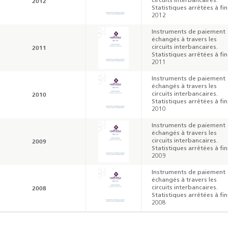
2012
circuits interbancaires.
Statistiques arrêtées à fin
2012
Instruments de paiement
échangés à travers les
2011
circuits interbancaires.
Statistiques arrêtées à fin
2011
Résultats trimestriels
Indicateurs clés des
Instruments de paiement
de l’enquête de
statistiques
échangés à travers les
conjoncture - 2026
monétaires - 2026
2010
circuits interbancaires.
Statistiques arrêtées à fin
2010
Instruments de paiement
échangés à travers les
2009
circuits interbancaires.
Statistiques arrêtées à fin
2009
Instruments de paiement
échangés à travers les
2008
circuits interbancaires.
Statistiques arrêtées à fin
2008