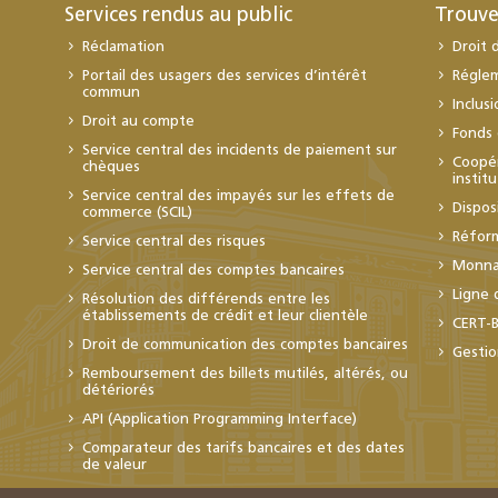
Services rendus au public
Trouve
Réclamation
Droit 
Portail des usagers des services d’intérêt
Régle
commun
Inclus
Droit au compte
Fonds 
Service central des incidents de paiement sur
Coopér
chèques
instit
Service central des impayés sur les effets de
Dispos
commerce (SCIL)
Réfor
Service central des risques
Monnai
Service central des comptes bancaires
Ligne 
Résolution des différends entre les
établissements de crédit et leur clientèle
CERT-
Droit de communication des comptes bancaires
Gestio
Remboursement des billets mutilés, altérés, ou
détériorés
API (Application Programming Interface)
Comparateur des tarifs bancaires et des dates
de valeur