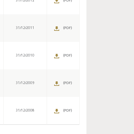
31/12/2012
(PDF)
31/12/2011
(PDF)
Enquête mensuelle de
conjoncture dans
l’industrie - 2026
31/12/2010
(PDF)
31/12/2009
(PDF)
31/12/2008
(PDF)