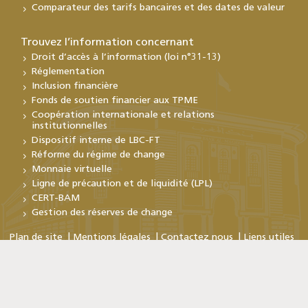
Comparateur des tarifs bancaires et des dates de valeur
Trouvez l’information concernant
Droit d’accès à l’information (loi n°31-13)
Réglementation
Inclusion financière
Fonds de soutien financier aux TPME
Coopération internationale et relations
institutionnelles
Dispositif interne de LBC-FT
Réforme du régime de change
Monnaie virtuelle
Ligne de précaution et de liquidité (LPL)
CERT-BAM
Gestion des réserves de change
Plan de site
Mentions légales
Contactez nous
Liens utiles
Copyright © Bank Al-Maghrib 2026
En poursuivant votre visite sur ce site, vous acceptez