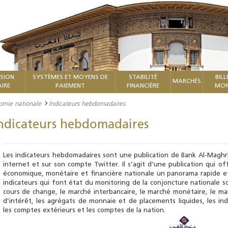
ISION
SYSTÈMES ET MOYENS DE
STABILITÉ
BILL
MARCHÉS
IRE
PAIEMENT
FINANCIÈRE
MON
nomie nationale
Indicateurs hebdomadaires
ndicateurs hebdomadaires
Les indicateurs hebdomadaires sont une publication de Bank Al-Maghrib
internet et sur son compte Twitter. Il s’agit d’une publication qui o
économique, monétaire et financière nationale un panorama rapide et 
indicateurs qui font état du monitoring de la conjoncture nationale so
cours de change, le marché interbancaire, le marché monétaire, le marc
d’intérêt, les agrégats de monnaie et de placements liquides, les ind
les comptes extérieurs et les comptes de la nation.