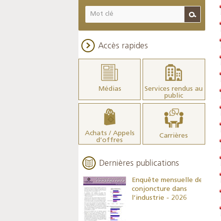
Accès rapides
Médias
Services rendus au
public
Achats / Appels
Carrières
d’offres
Dernières publications
Indicateurs clés des
Enquête mensuelle de
statistiques
conjoncture dans
monétaires - 2026
l’industrie - 2026