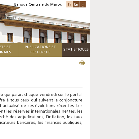
Fr
En
ع
Banque Centrale du Maroc
ETS ET
PUBLICATIONS ET
STATISTIQUES
NAIES
RECHERCHE
 qui parait chaque vendredi sur le portail
ffre à tous ceux qui suivent la conjoncture
actualisé de ses évolutions récentes. Les
nt les réserves internationales nettes, les
hé des adjudications, l’inflation, les taux
icateurs bancaires, les finances publiques,