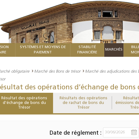
ISION
SYSTÈMES ET MOYENS DE
STABILITÉ
BILL
MARCHÉS
IRE
PAIEMENT
FINANCIÈRE
MON
arché obligataire
Marché des Bons de trésor
Marché des adjudications des 
sor
ésultat des opérations d’échange de bons 
Résultat des opérations
Résultats des opérations
Résulta
d’échange de bons du
de rachat de bons du
émissions d
Trésor
Trésor
Trés
Date de réglement :