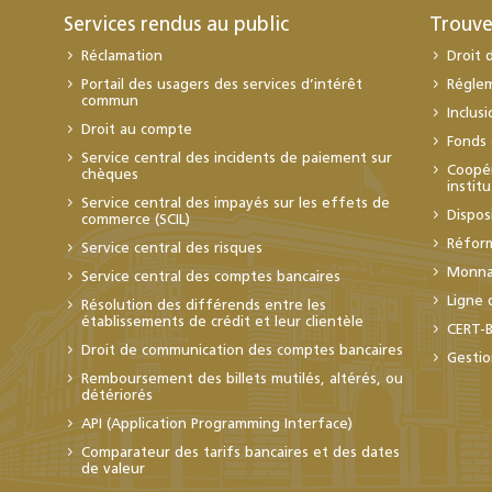
Services rendus au public
Trouve
Réclamation
Droit 
Portail des usagers des services d’intérêt
Régle
commun
Inclus
Droit au compte
Fonds 
Service central des incidents de paiement sur
Coopér
chèques
instit
Service central des impayés sur les effets de
Dispos
commerce (SCIL)
Réfor
Service central des risques
Monnai
Service central des comptes bancaires
Ligne 
Résolution des différends entre les
établissements de crédit et leur clientèle
CERT-
Droit de communication des comptes bancaires
Gestio
Remboursement des billets mutilés, altérés, ou
détériorés
API (Application Programming Interface)
Comparateur des tarifs bancaires et des dates
de valeur