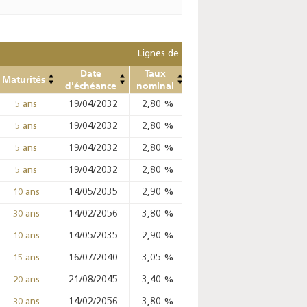
Lignes de remplacement
Date
Taux
Prix
Prix
Mont
Maturités
d'échéance
nominal
Min
Max
ret
19/04/2032
2,80
%
98,99
%
99,02
%
5 ans
19/04/2032
2,80
%
98,42
%
99,02
%
5 ans
19/04/2032
2,80
%
98,65
%
99,02
%
5 ans
19/04/2032
2,80
%
98,82
%
98,99
%
5 ans
14/05/2035
2,90
%
97,09
%
97,67
%
10 ans
14/02/2056
3,80
%
%
%
30 ans
14/05/2035
2,90
%
%
%
10 ans
16/07/2040
3,05
%
%
%
15 ans
21/08/2045
3,40
%
%
%
20 ans
14/02/2056
3,80
%
%
%
30 ans