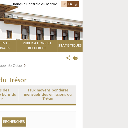
Fr
En
ع
Banque Centrale du Maroc
ETS ET
PUBLICATIONS ET
STATISTIQUES
NAIES
RECHERCHE
bons du Trésor
du Trésor
ts des
Taux moyens pondérés
e bons du
mensuels des émissions du
or
Trésor