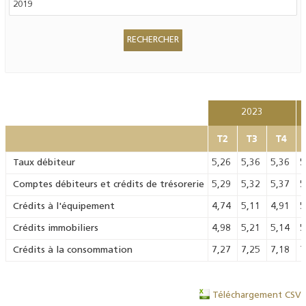
2023
T2
T3
T4
Taux débiteur
5,26
5,36
5,36
5
Comptes débiteurs et crédits de trésorerie
5,29
5,32
5,37
5
Crédits à l'équipement
4,74
5,11
4,91
5
Crédits immobiliers
4,98
5,21
5,14
5
Crédits à la consommation
7,27
7,25
7,18
7
Téléchargement CSV