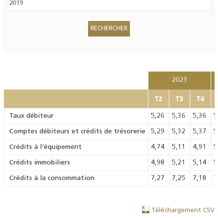
2023
T2
T3
T4
Taux débiteur
5,26
5,36
5,36
5
Comptes débiteurs et crédits de trésorerie
5,29
5,32
5,37
5
Crédits à l'équipement
4,74
5,11
4,91
5
Crédits immobiliers
4,98
5,21
5,14
5
Crédits à la consommation
7,27
7,25
7,18
7
Téléchargement CSV