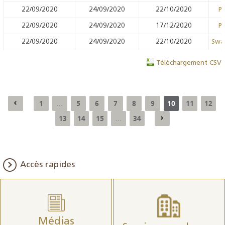
22/09/2020
24/09/2020
22/10/2020
Pr
22/09/2020
24/09/2020
17/12/2020
Pr
22/09/2020
24/09/2020
22/10/2020
Swa
Téléchargement CSV
1
5
6
7
8
9
10
11
12
...
13
14
15
34
...
Accès rapides
Médias