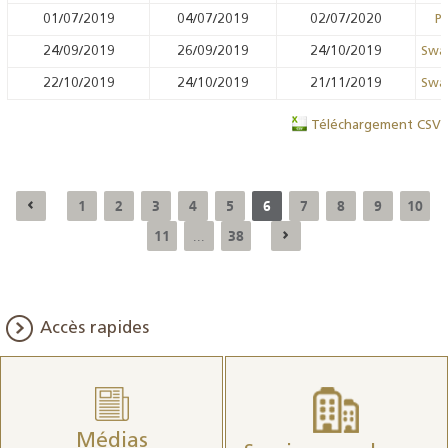
01/07/2019
04/07/2019
02/07/2020
Pr
24/09/2019
26/09/2019
24/10/2019
Swa
22/10/2019
24/10/2019
21/11/2019
Swa
Téléchargement CSV
1
2
3
4
5
6
7
8
9
10
11
38
...
Accès rapides
Médias