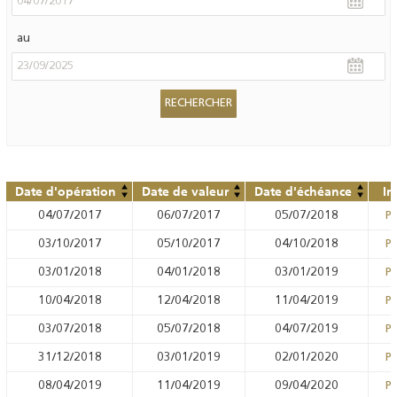
au
Date d'opération
Date de valeur
Date d'échéance
In
04/07/2017
06/07/2017
05/07/2018
Pr
03/10/2017
05/10/2017
04/10/2018
Pr
03/01/2018
04/01/2018
03/01/2019
Pr
10/04/2018
12/04/2018
11/04/2019
Pr
03/07/2018
05/07/2018
04/07/2019
Pr
31/12/2018
03/01/2019
02/01/2020
Pr
08/04/2019
11/04/2019
09/04/2020
Pr