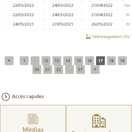
22/03/2022
24/03/2022
21/04/2022
Pens
22/03/2022
24/03/2022
21/04/2022
Prê
24/05/2021
27/05/2021
26/05/2022
Prê
Téléchargement CSV
1
12
13
14
15
16
17
18
19
...
20
21
22
27
...
Accès rapides
Médias