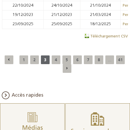
22/10/2024
24/10/2024
21/10/2024
Pens
19/12/2023
21/12/2023
21/03/2024
Pens
23/09/2025
25/09/2025
18/12/2025
Pens
Téléchargement CSV
1
2
3
4
5
6
7
8
41
...
Accès rapides
Médias