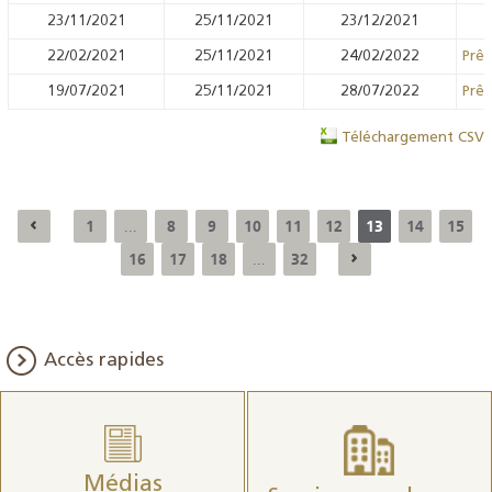
23/11/2021
25/11/2021
23/12/2021
22/02/2021
25/11/2021
24/02/2022
Prêt
19/07/2021
25/11/2021
28/07/2022
Prêt
Téléchargement CSV
1
8
9
10
11
12
13
14
15
...
16
17
18
32
...
Accès rapides
Médias