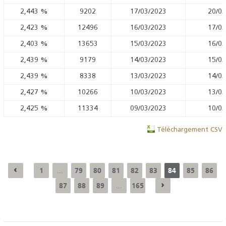
2,443
%
9202
17/03/2023
20/03
2,423
%
12496
16/03/2023
17/03
2,403
%
13653
15/03/2023
16/03
2,439
%
9179
14/03/2023
15/03
2,439
%
8338
13/03/2023
14/03
2,427
%
10266
10/03/2023
13/03
2,425
%
11334
09/03/2023
10/03
Téléchargement CSV
1
79
80
81
82
83
84
85
86
...
87
88
89
165
...