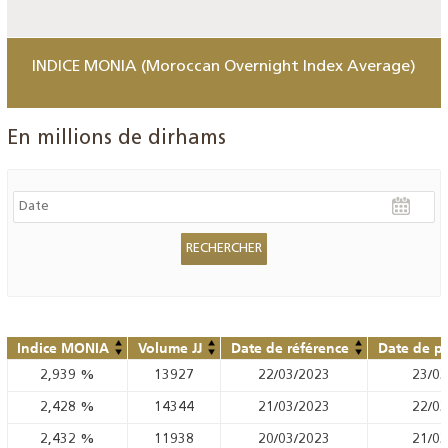
INDICE MONIA (Moroccan Overnight Index Average)
En millions de dirhams
Indice MONIA
Volume JJ
Date de référence
Date de pu
2,939
%
13927
22/03/2023
23/03
2,428
%
14344
21/03/2023
22/03
2,432
%
11938
20/03/2023
21/03