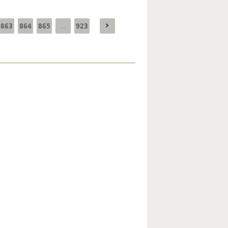
863
864
865
923
...
Enquête mensuelle de
conjoncture dans
l’industrie - 2026