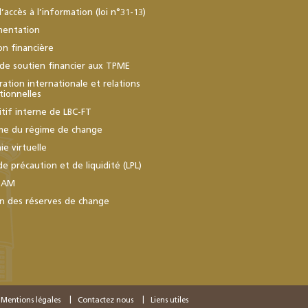
d’accès à l’information (loi n°31-13)
mentation
ion financière
de soutien financier aux TPME
ation internationale et relations
utionnelles
itif interne de LBC-FT
me du régime de change
e virtuelle
de précaution et de liquidité (LPL)
BAM
n des réserves de change
Mentions légales
Contactez nous
Liens utiles