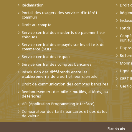
Réclamation
Droit 
Portail des usagers des services d’intérêt
Régle
commun
Inclus
Droit au compte
Fonds 
Service central des incidents de paiement sur
Coopér
chèques
instit
Service central des impayés sur les effets de
Dispos
commerce (SCIL)
Réfor
Service central des risques
Monnai
Service central des comptes bancaires
Ligne 
Résolution des différends entre les
établissements de crédit et leur clientèle
CERT-
Droit de communication des comptes bancaires
Gestio
Remboursement des billets mutilés, altérés, ou
détériorés
API (Application Programming Interface)
Comparateur des tarifs bancaires et des dates
de valeur
Plan de site