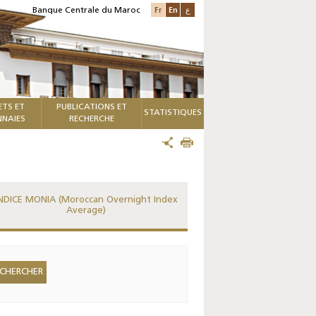
Fr
En
ع
Banque Centrale du Maroc
ETS ET
PUBLICATIONS ET
STATISTIQUES
NAIES
RECHERCHE
NDICE MONIA (Moroccan Overnight Index
Average)