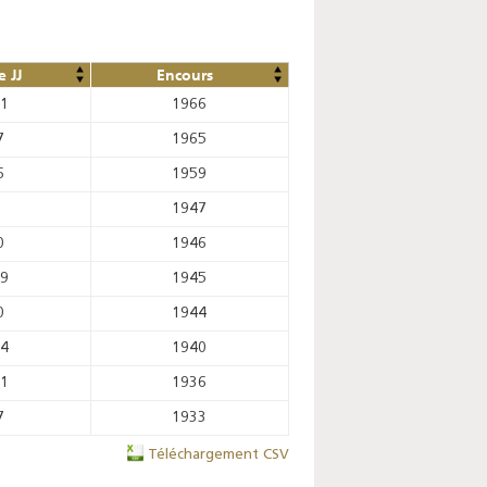
 JJ
Encours
51
1966
7
1965
6
1959
0
1947
0
1946
29
1945
0
1944
14
1940
21
1936
7
1933
Téléchargement CSV