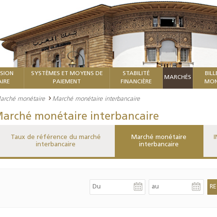
ISION
SYSTÈMES ET MOYENS DE
STABILITÉ
BILL
MARCHÉS
IRE
PAIEMENT
FINANCIÈRE
MON
arché monétaire
Marché monétaire interbancaire
arché monétaire interbancaire
Taux de référence du marché
Marché monétaire
I
interbancaire
interbancaire