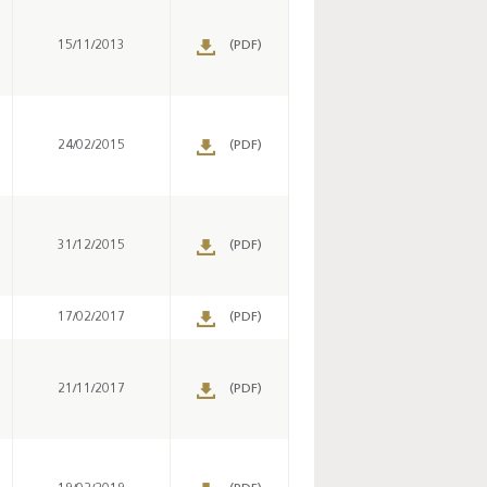
15/11/2013
(PDF)
24/02/2015
(PDF)
31/12/2015
(PDF)
17/02/2017
(PDF)
21/11/2017
(PDF)
Enquête mensuelle de
conjoncture dans
l’industrie - 2026