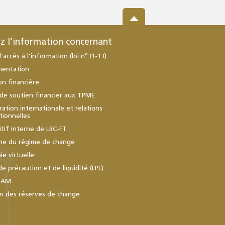
z l’information concernant
d’accès à l’information (loi n°31-13)
mentation
ion financière
de soutien financier aux TPME
ation internationale et relations
utionnelles
itif interne de LBC-FT
me du régime de change
e virtuelle
de précaution et de liquidité (LPL)
BAM
n des réserves de change