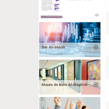
Dar As-Sikkah
Musée de Bank Al-Maghrib