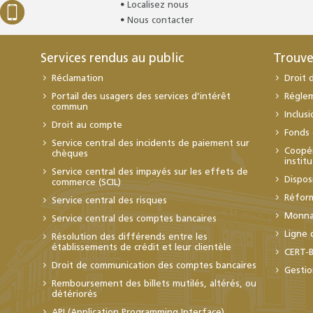
Localisez nous
Nous contacter
Services rendus au public
Trouve
Réclamation
Droit 
Portail des usagers des services d’intérêt
Régle
commun
Inclus
Droit au compte
Fonds 
Service central des incidents de paiement sur
Coopér
chèques
instit
Service central des impayés sur les effets de
Dispos
commerce (SCIL)
Réfor
Service central des risques
Monnai
Service central des comptes bancaires
Ligne 
Résolution des différends entre les
établissements de crédit et leur clientèle
CERT-
Droit de communication des comptes bancaires
Gestio
Remboursement des billets mutilés, altérés, ou
détériorés
API (Application Programming Interface)