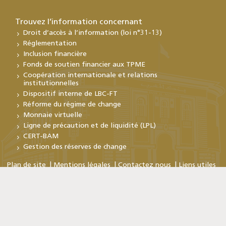
Trouvez l’information concernant
Droit d’accès à l’information (loi n°31-13)
Réglementation
Inclusion financière
Fonds de soutien financier aux TPME
Coopération internationale et relations
institutionnelles
Dispositif interne de LBC-FT
Réforme du régime de change
Monnaie virtuelle
Ligne de précaution et de liquidité (LPL)
CERT-BAM
Gestion des réserves de change
Plan de site
Mentions légales
Contactez nous
Liens utiles
Copyright © Bank Al-Maghrib 2026
En poursuivant votre visite sur ce site, vous acceptez
l'utilisation de cookies. Pour plus d'informations
Cliquez ici