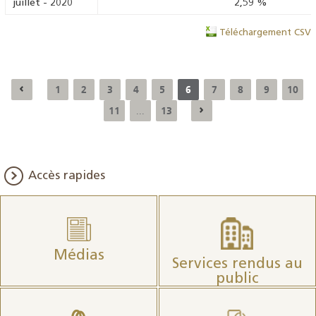
juillet
-
2020
2,59
%
Téléchargement CSV
1
2
3
4
5
6
7
8
9
10
11
13
...
Accès rapides
Médias
Services rendus au
public