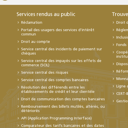
Services rendus au public
Trouve
Réclamation
Droit 
Portail des usagers des services d’intérêt
Régle
commun
Inclus
Droit au compte
Fonds 
Service central des incidents de paiement sur
Coopér
chèques
instit
Service central des impayés sur les effets de
Dispos
commerce (SCIL)
Réfor
Service central des risques
Monnai
Service central des comptes bancaires
Ligne 
Résolution des différends entre les
établissements de crédit et leur clientèle
CERT-
Droit de communication des comptes bancaires
Gestio
Remboursement des billets mutilés, altérés, ou
détériorés
API (Application Programming Interface)
Comparateur des tarifs bancaires et des dates