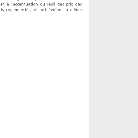
et à l’accentuation du repli des prix des
uits réglementés, ils ont évolué au même
Enquête mensuelle de
conjoncture dans
l’industrie - 2026