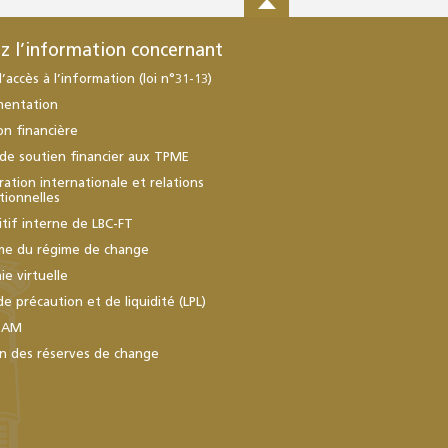
z l’information concernant
d’accès à l’information (loi n°31-13)
mentation
ion financière
de soutien financier aux TPME
ation internationale et relations
utionnelles
itif interne de LBC-FT
me du régime de change
e virtuelle
de précaution et de liquidité (LPL)
BAM
n des réserves de change