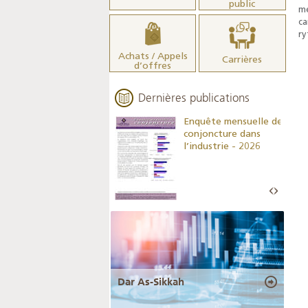
public
me
ca
ry
Achats / Appels
Carrières
d’offres
Dernières publications
Indicateurs clés des
Enquête mensuelle de
statistiques
conjoncture dans
monétaires - 2026
l’industrie - 2026
Dar As-Sikkah