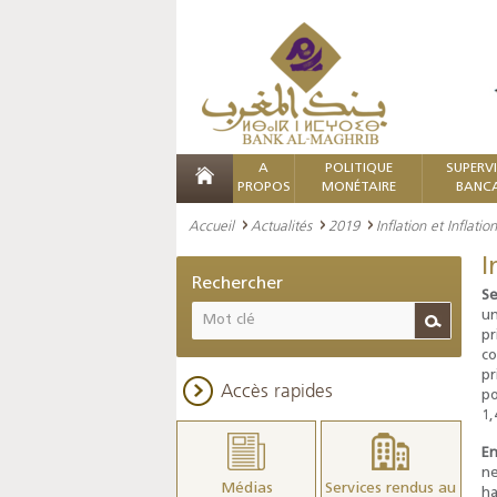
A
POLITIQUE
SUPERV
PROPOS
MONÉTAIRE
BANCA
Accueil
Actualités
2019
Inflation et Inflat
I
Rechercher
Se
un
pr
co
pr
Accès rapides
po
1,
En
ne
Médias
Services rendus au
ha