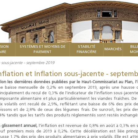
ISION
SYSTÈMES ET MOYENS DE
STABILITÉ
BILL
MARCHÉS
IRE
PAIEMENT
FINANCIÈRE
MON
ion sous-jacente - septembre 2019
nflation et Inflation sous-jacente - septem
lon les dernières données publiées par le Haut-Commissariat au Plan, l’
e baisse mensuelle de 0,2% en septembre 2019, après une hausse d
incipalement du recul de 0,3% de l’indicateur de l’inflation sous-jacen
mposante alimentaire et plus particulièrement les viandes fraîches. De 
ix volatils ont reculé de 2,9%, reflétant une baisse de 6% des prix de
issons et de 2,8% de ceux des légumes frais. De surcroit, les prix de
4% tandis que les tarifs des produits réglementés sont restés inchangé
 glissement annuel,
l’inflation est revenue de 0,8% en août à 0,3% en
uf premiers mois de 2019 à 0,2%. Cette décélération est liée princ
usse 1,7% des prix des produits alimentaires à prix volatils. Elle est a