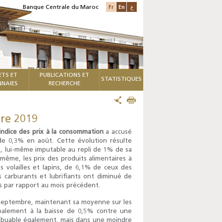
Fr
En
ع
Banque Centrale du Maroc
ETS ET
PUBLICATIONS ET
STATISTIQUES
NAIES
RECHERCHE
bre 2019
indice des prix à la consommation
a accusé
e 0,3% en août. Cette évolution résulte
te, lui-même imputable au repli de 1% de sa
même, les prix des produits alimentaires à
s volailles et lapins, de 6,1% de ceux des
s carburants et lubrifiants ont diminué de
s par rapport au mois précédent.
 septembre, maintenant sa moyenne sur les
ipalement à la baisse de 0,5% contre une
ttribuable également, mais dans une moindre