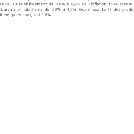
sure, au ralentissement de 0,8% à 0,4% de l’inflation sous-jacente 
rburants et lubrifiants de 2,9% à 4,5%. Quant aux tarifs des prod
thme qu’en août, soit 1,6%.
Résultats trimestriels
Indicateurs clés des
de l’enquête de
statistiques
conjoncture - 2026
monétaires - 2026