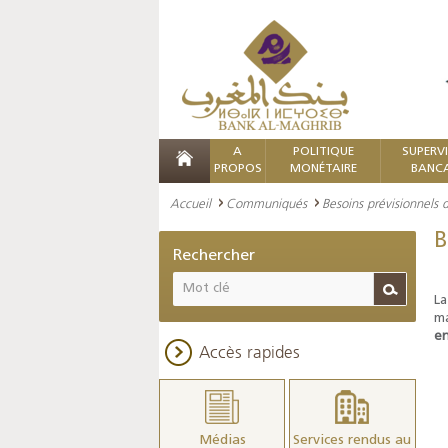
A
POLITIQUE
SUPERV
PROPOS
MONÉTAIRE
BANCA
Accueil
Communiqués
Besoins prévisionnels 
B
Rechercher
La
ma
en
Accès rapides
Médias
Services rendus au