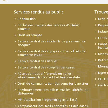
Services rendus au public
Trouve
Réclamation
Droit 
Portail des usagers des services d’intérêt
Régle
commun
Inclus
Droit au compte
Fonds 
Service central des incidents de paiement sur
Coopér
chèques
instit
Service central des impayés sur les effets de
Dispos
commerce (SCIL)
Réfor
Service central des risques
Monnai
Service central des comptes bancaires
Ligne 
Résolution des différends entre les
établissements de crédit et leur clientèle
CERT-
Droit de communication des comptes bancaires
Gestio
Remboursement des billets mutilés, altérés, ou
détériorés
API (Application Programming Interface)
Comparateur des tarifs bancaires et des dates