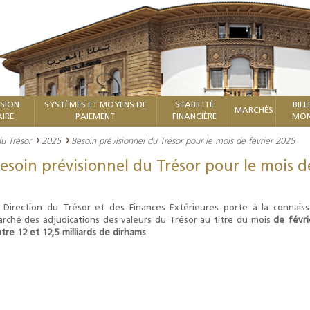
ISION
SYSTÈMES ET MOYENS DE
STABILITÉ
BILL
MARCHÉS
IRE
PAIEMENT
FINANCIÈRE
MON
du Trésor
2025
Besoin prévisionnel du Trésor pour le mois de février 2025
esoin prévisionnel du Trésor pour le mois d
 Direction du Trésor et des Finances Extérieures porte à la connais
rché des adjudications des valeurs du Trésor au titre du mois
de févri
tre 12 et 12,5 milliards de dirhams
.