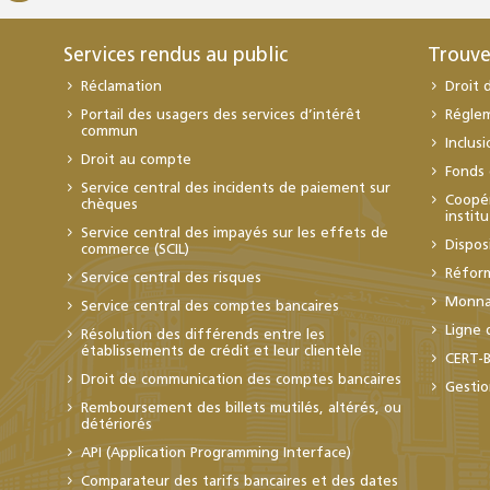
Services rendus au public
Trouve
Réclamation
Droit 
Portail des usagers des services d’intérêt
Régle
commun
Inclus
Droit au compte
Fonds 
Service central des incidents de paiement sur
Coopér
chèques
instit
Service central des impayés sur les effets de
Dispos
commerce (SCIL)
Réfor
Service central des risques
Monnai
Service central des comptes bancaires
Ligne 
Résolution des différends entre les
établissements de crédit et leur clientèle
CERT-
Droit de communication des comptes bancaires
Gestio
Remboursement des billets mutilés, altérés, ou
détériorés
API (Application Programming Interface)
Comparateur des tarifs bancaires et des dates