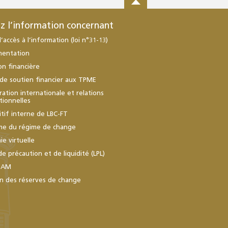
z l’information concernant
d’accès à l’information (loi n°31-13)
mentation
ion financière
de soutien financier aux TPME
ation internationale et relations
utionnelles
itif interne de LBC-FT
me du régime de change
e virtuelle
de précaution et de liquidité (LPL)
BAM
n des réserves de change