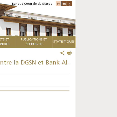
Fr
En
ع
Banque Centrale du Maroc
ETS ET
PUBLICATIONS ET
STATISTIQUES
NAIES
RECHERCHE
entre la DGSN et Bank Al-