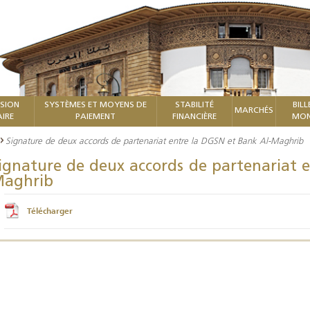
ISION
SYSTÈMES ET MOYENS DE
STABILITÉ
BILL
MARCHÉS
IRE
PAIEMENT
FINANCIÈRE
MON
Signature de deux accords de partenariat entre la DGSN et Bank Al-Maghrib
ignature de deux accords de partenariat 
aghrib
Télécharger