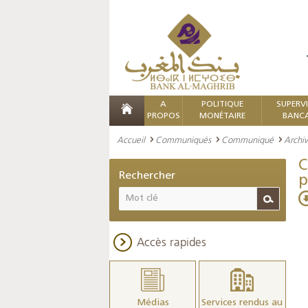
A
POLITIQUE
SUPERV
PROPOS
MONÉTAIRE
BANCA
Accueil
Communiqués
Communiqué
Archi
C
Rechercher
p
Accès rapides
Médias
Services rendus au