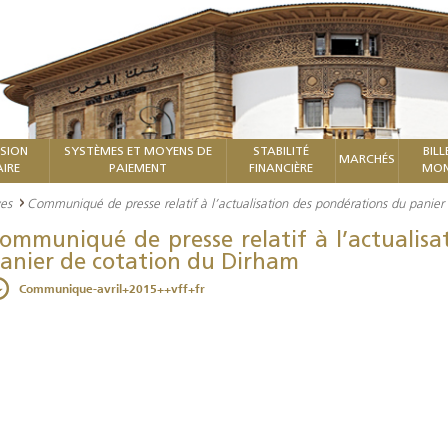
ISION
SYSTÈMES ET MOYENS DE
STABILITÉ
BILL
MARCHÉS
IRE
PAIEMENT
FINANCIÈRE
MON
ves
Communiqué de presse relatif à l’actualisation des pondérations du panier
ommuniqué de presse relatif à l’actualis
anier de cotation du Dirham
Communique-avril+2015++vff+fr