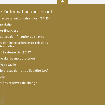
z l’information concernant
d’accès à l’information (loi n°31-13)
mentation
ion financière
de soutien financier aux TPME
ation internationale et relations
utionnelles
itif interne de LBC-FT
me du régime de change
e virtuelle
de précaution et de liquidité (LPL)
BAM
n des réserves de change