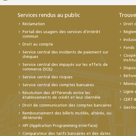
Services rendus au public
Trouve
Réclamation
Droit 
Portail des usagers des services d’intérêt
Régle
commun
Inclus
Droit au compte
Fonds 
Service central des incidents de paiement sur
Coopér
chèques
instit
Service central des impayés sur les effets de
Dispos
commerce (SCIL)
Réfor
Service central des risques
Monnai
Service central des comptes bancaires
Ligne 
Résolution des différends entre les
établissements de crédit et leur clientèle
CERT-
Droit de communication des comptes bancaires
Gestio
Remboursement des billets mutilés, altérés, ou
détériorés
API (Application Programming Interface)
Comparateur des tarifs bancaires et des dates