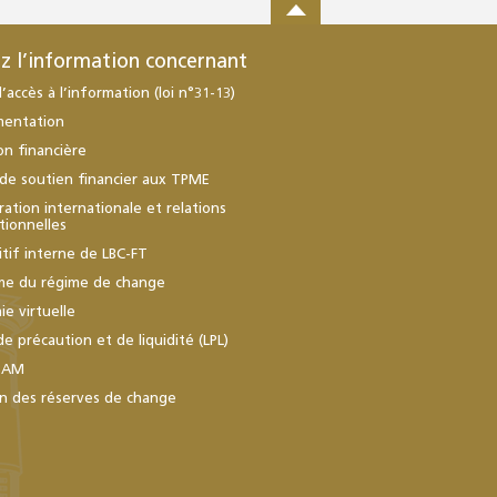
z l’information concernant
d’accès à l’information (loi n°31-13)
mentation
ion financière
de soutien financier aux TPME
ation internationale et relations
utionnelles
itif interne de LBC-FT
me du régime de change
e virtuelle
de précaution et de liquidité (LPL)
BAM
n des réserves de change