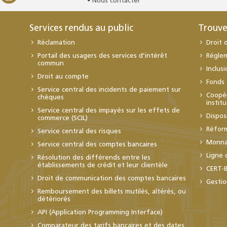
Nous contacter
Services rendus au public
Trouve
Réclamation
Droit 
Portail des usagers des services d’intérêt
Régle
commun
Inclus
Droit au compte
Fonds 
Service central des incidents de paiement sur
Coopér
chèques
instit
Service central des impayés sur les effets de
Dispos
commerce (SCIL)
Réfor
Service central des risques
Monnai
Service central des comptes bancaires
Ligne 
Résolution des différends entre les
établissements de crédit et leur clientèle
CERT-
Droit de communication des comptes bancaires
Gestio
Remboursement des billets mutilés, altérés, ou
détériorés
API (Application Programming Interface)
Comparateur des tarifs bancaires et des dates