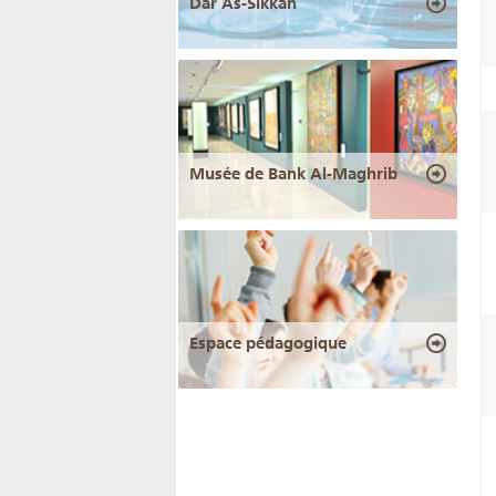
Dar As-Sikkah
Musée de Bank Al-Maghrib
Espace pédagogique