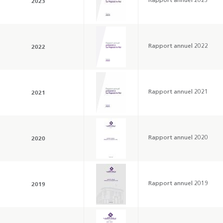
2023
Rapport annuel 2023
2022
Rapport annuel 2022
2021
Rapport annuel 2021
2020
Rapport annuel 2020
Résultats trimestriels
Indicateurs clés des
de l’enquête de
statistiques
conjoncture - 2026
monétaires - 2026
2019
Rapport annuel 2019