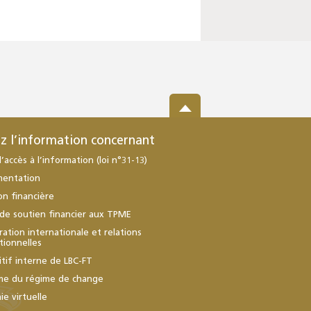
z l’information concernant
d’accès à l’information (loi n°31-13)
mentation
ion financière
de soutien financier aux TPME
ation internationale et relations
utionnelles
itif interne de LBC-FT
me du régime de change
e virtuelle