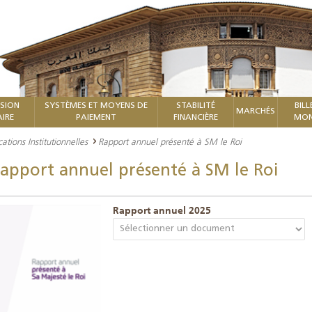
ISION
SYSTÈMES ET MOYENS DE
STABILITÉ
BILL
MARCHÉS
IRE
PAIEMENT
FINANCIÈRE
MON
cations Institutionnelles
Rapport annuel présenté à SM le Roi
apport annuel présenté à SM le Roi
Rapport annuel 2025