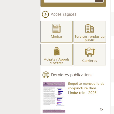
Accès rapides
Médias
Services rendus au
public
Achats / Appels
Carrières
d’offres
Dernières publications
Indicateurs clés des
Enquête mensuelle de
statistiques
conjoncture dans
monétaires - 2026
l’industrie - 2026