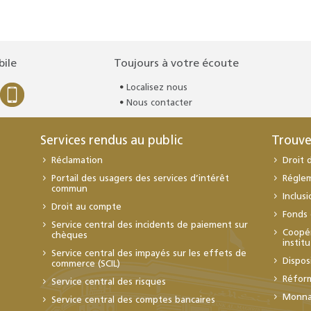
bile
Toujours à votre écoute
Localisez nous
Nous contacter
Services rendus au public
Trouve
Réclamation
Droit 
Portail des usagers des services d’intérêt
Régle
commun
Inclus
Droit au compte
Fonds 
Service central des incidents de paiement sur
Coopér
chèques
instit
Service central des impayés sur les effets de
Dispos
commerce (SCIL)
Réfor
Service central des risques
Monnai
Service central des comptes bancaires