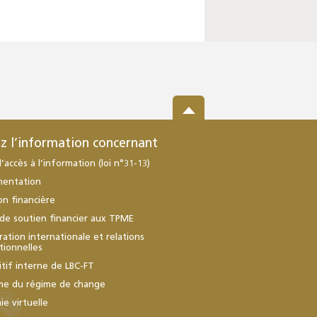
z l’information concernant
d’accès à l’information (loi n°31-13)
mentation
ion financière
de soutien financier aux TPME
ation internationale et relations
utionnelles
itif interne de LBC-FT
me du régime de change
e virtuelle