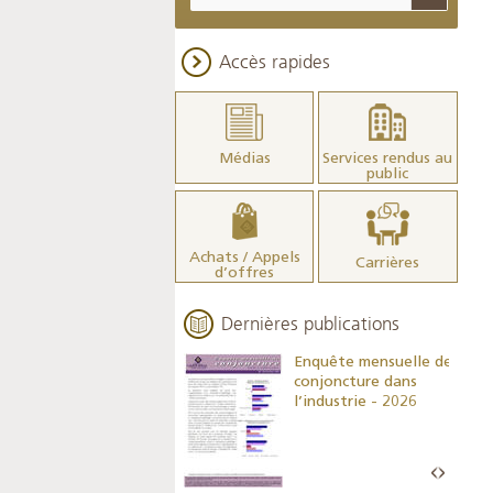
Accès rapides
Médias
Services rendus au
public
Achats / Appels
Carrières
d’offres
Dernières publications
Indicateurs clés des
Enquête mensuelle de
statistiques
conjoncture dans
monétaires - 2026
l’industrie - 2026