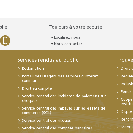
bile
Toujours à votre écoute
Localisez nous
Nous contacter
Services rendus au public
Trouve
Réclamation
Droit 
Portail des usagers des services d’intérêt
Régle
commun
Inclus
Droit au compte
Fonds 
Service central des incidents de paiement sur
Coopér
chèques
instit
Service central des impayés sur les effets de
Dispos
commerce (SCIL)
Réfor
Service central des risques
Monnai
Service central des comptes bancaires