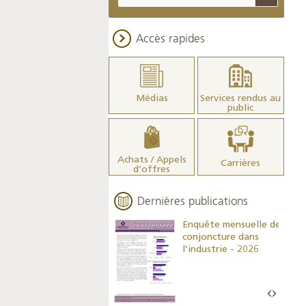
Accès rapides
Médias
Services rendus au
public
Achats / Appels
Carrières
d’offres
Dernières publications
Indicateurs clés des
Enquête mensuelle de
statistiques
conjoncture dans
monétaires - 2026
l’industrie - 2026