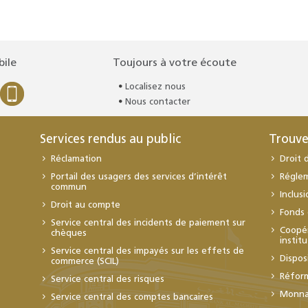
bile
Toujours à votre écoute
Localisez nous
Nous contacter
Services rendus au public
Trouve
Réclamation
Droit 
Portail des usagers des services d’intérêt
Régle
commun
Inclus
Droit au compte
Fonds 
Service central des incidents de paiement sur
Coopér
chèques
instit
Service central des impayés sur les effets de
Dispos
commerce (SCIL)
Réfor
Service central des risques
Monnai
Service central des comptes bancaires