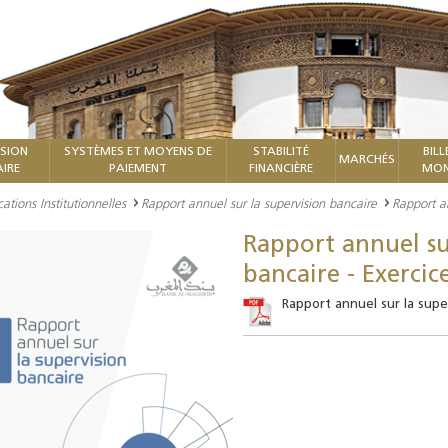
ISION
SYSTÈMES ET MOYENS DE
STABILITÉ
BILL
MARCHÉS
IRE
PAIEMENT
FINANCIÈRE
MON
cations Institutionnelles
Rapport annuel sur la supervision bancaire
Rapport a
Rapport annuel su
bancaire - Exercic
Rapport annuel sur la supe