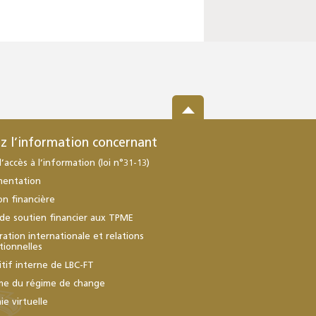
z l’information concernant
d’accès à l’information (loi n°31-13)
mentation
ion financière
de soutien financier aux TPME
ation internationale et relations
utionnelles
itif interne de LBC-FT
me du régime de change
e virtuelle