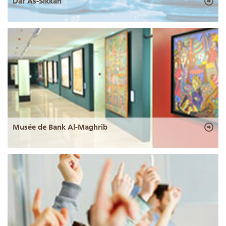
Dar As-Sikkah
Musée de Bank Al-Maghrib