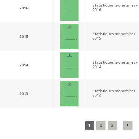
Résultats trimestriels
Indicateurs clés des
Statistiques monétaires -
2016
de l’enquête de
statistiques
2016
conjoncture - 2026
monétaires - 2026
Statistiques monétaires -
2015
2015
Statistiques monétaires -
2014
2014
Statistiques monétaires -
2013
2013
1
2
3