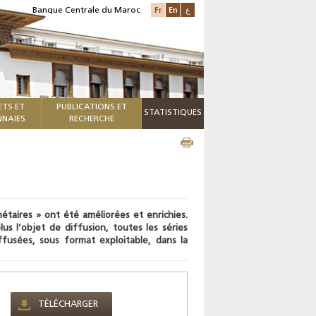
Fr
En
ع
Banque Centrale du Maroc
ETS ET
PUBLICATIONS ET
STATISTIQUES
NAIES
RECHERCHE
nétaires » ont été améliorées et enrichies.
s l’objet de diffusion, toutes les séries
fusées, sous format exploitable, dans la
TÉLÉCHARGER