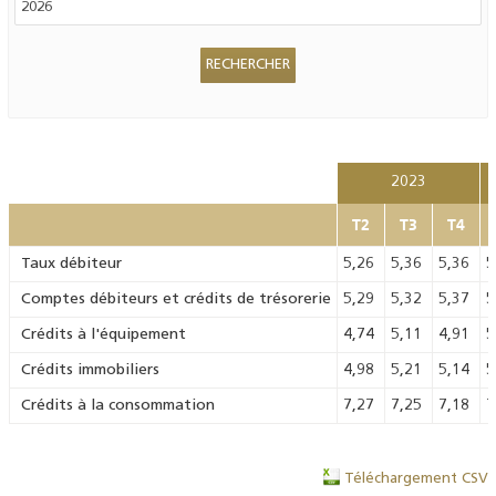
2023
T2
T3
T4
Taux débiteur
5,26
5,36
5,36
5
Comptes débiteurs et crédits de trésorerie
5,29
5,32
5,37
5
Crédits à l'équipement
4,74
5,11
4,91
5
Crédits immobiliers
4,98
5,21
5,14
5
Crédits à la consommation
7,27
7,25
7,18
7
Téléchargement CSV