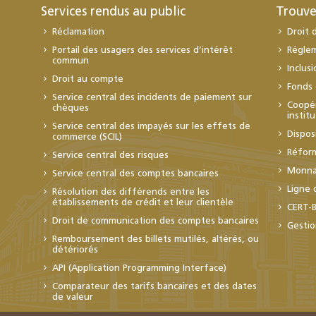
Services rendus au public
Trouve
Réclamation
Droit 
Portail des usagers des services d’intérêt
Régle
commun
Inclus
Droit au compte
Fonds 
Service central des incidents de paiement sur
Coopér
chèques
instit
Service central des impayés sur les effets de
Dispos
commerce (SCIL)
Réfor
Service central des risques
Monnai
Service central des comptes bancaires
Ligne 
Résolution des différends entre les
établissements de crédit et leur clientèle
CERT-
Droit de communication des comptes bancaires
Gestio
Remboursement des billets mutilés, altérés, ou
détériorés
API (Application Programming Interface)
Comparateur des tarifs bancaires et des dates
de valeur