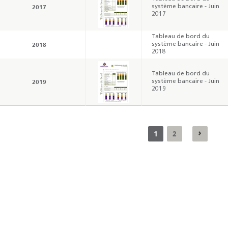
2017
système bancaire - Juin
2017
Tableau de bord du
2018
système bancaire - Juin
2018
Résultats trimestriels
Indicateurs clés des
Tableau de bord du
2019
système bancaire - Juin
de l’enquête de
statistiques
2019
conjoncture - 2026
monétaires - 2026
1
2