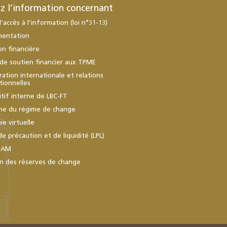
z l’information concernant
d’accès à l’information (loi n°31-13)
mentation
ion financière
de soutien financier aux TPME
ation internationale et relations
utionnelles
itif interne de LBC-FT
me du régime de change
e virtuelle
de précaution et de liquidité (LPL)
BAM
n des réserves de change